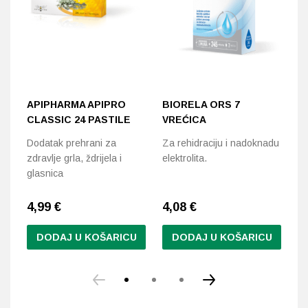
APIPHARMA APIPRO
BIORELA ORS 7
S
CLASSIC 24 PASTILE
VREĆICA
Do
Dodatak prehrani za
Za rehidraciju i nadoknadu
bi
zdravlje grla, ždrijela i
elektrolita.
u 
glasnica
4,99
€
4,08
€
2
DODAJ U KOŠARICU
DODAJ U KOŠARICU