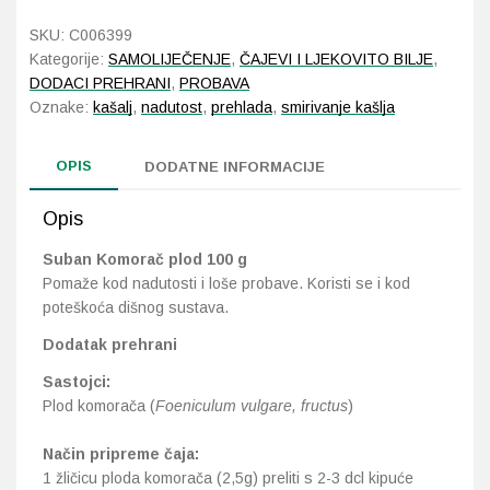
100
SKU:
C006399
g
Probava, hemoroidi, pr
Kategorije:
SAMOLIJEČENJE
,
ČAJEVI I LJEKOVITO BILJE
,
količina
DODACI PREHRANI
,
PROBAVA
Srce i krvne žile, vene
Oznake:
kašalj
,
nadutost
,
prehlada
,
smirivanje kašlja
Stres, nesanica, opušt
OPIS
DODATNE INFORMACIJE
Uho, grlo, nos
Opis
Suban Komorač plod 100 g
Usta, usne, zubi
Pomaže kod nadutosti i loše probave. Koristi se i kod
poteškoća dišnog sustava.
Dodatak prehrani
Sastojci:
Plod komorača (
Foeniculum vulgare, fructus
)
Način pripreme čaja:
1 žličicu ploda komorača (2,5g) preliti s 2-3 dcl kipuće