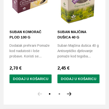
SUBAN KOMORAČ
SUBAN MAJČINA
S
PLOD 100 G
DUŠICA 40 G
D
V
Dodatak prehrani Pomaže
Suban Majčina dušica 40 g
kod nadutosti i loše
Antiseptičko djelovanje
Sa
probave. Koristi se…
pomaže kod tegoba…
za
2,70
€
2,45
€
2
DODAJ U KOŠARICU
DODAJ U KOŠARICU