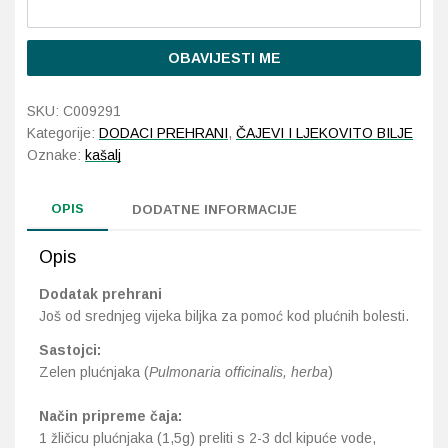
Probava, hemoroidi, pr
OBAVIJESTI ME
Srce i krvne žile, vene
SKU:
C009291
Kategorije:
DODACI PREHRANI
,
ČAJEVI I LJEKOVITO BILJE
Stres, nesanica, opušt
Oznake:
kašalj
Uho, grlo, nos
OPIS
DODATNE INFORMACIJE
Usta, usne, zubi
Opis
Dodatak prehrani
Još od srednjeg vijeka biljka za pomoć kod plućnih bolesti.
Sastojci:
Zelen plućnjaka (
Pulmonaria officinalis, herba
)
Način pripreme čaja:
1 žličicu plućnjaka (1,5g) preliti s 2-3 dcl kipuće vode,