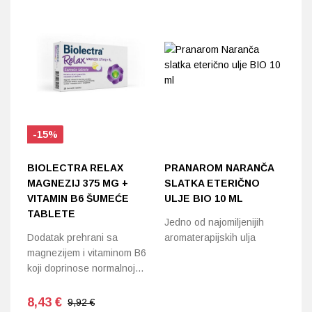
-15%
BIOLECTRA RELAX
PRANAROM NARANČA
M
MAGNEZIJ 375 MG +
SLATKA ETERIČNO
P
VITAMIN B6 ŠUMEĆE
ULJE BIO 10 ML
1
TABLETE
T
Jedno od najomiljenijih
Dodatak prehrani sa
aromaterapijskih ulja
Do
magnezijem i vitaminom B6
vi
koji doprinose normalnoj…
8,43
€
9,92 €