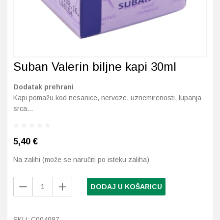
Probava, hemoroidi, pr
Srce i krvne žile, vene
Suban Valerin biljne kapi 30ml
Stres, nesanica, opušt
Dodatak prehrani
Uho, grlo, nos
Kapi pomažu kod nesanice, nervoze, uznemirenosti, lupanja
srca…
Usta, usne, zubi
5,40
€
Na zalihi (može se naručiti po isteku zaliha)
Suban
DODAJ U KOŠARICU
Valerin
biljne
kapi
SKU:
C004087