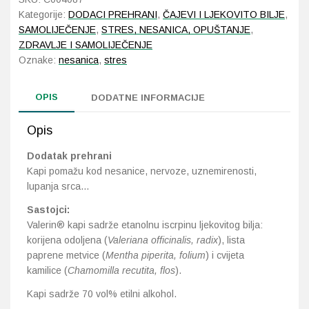
30ml
Kategorije:
DODACI PREHRANI
,
ČAJEVI I LJEKOVITO BILJE
,
količina
SAMOLIJEČENJE
,
STRES, NESANICA, OPUŠTANJE
,
ZDRAVLJE I SAMOLIJEČENJE
Oznake:
nesanica
,
stres
OPIS
DODATNE INFORMACIJE
Opis
Dodatak prehrani
Kapi pomažu kod nesanice, nervoze, uznemirenosti,
lupanja srca…
Sastojci:
Valerin® kapi sadrže etanolnu iscrpinu ljekovitog bilja:
korijena odoljena (
Valeriana officinalis, radix
), lista
paprene metvice (
Mentha piperita, folium
) i cvijeta
kamilice (
Chamomilla recutita, flos
).
Kapi sadrže 70 vol% etilni alkohol.