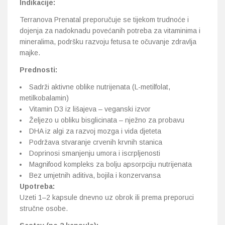
Indikacije:
Terranova Prenatal preporučuje se tijekom trudnoće i
dojenja za nadoknadu povećanih potreba za vitaminima i
mineralima, podršku razvoju fetusa te očuvanje zdravlja
majke.
Prednosti:
Sadrži aktivne oblike nutrijenata (L-metilfolat,
metilkobalamin)
Vitamin D3 iz lišajeva – veganski izvor
Željezo u obliku bisglicinata – nježno za probavu
DHA iz algi za razvoj mozga i vida djeteta
Podržava stvaranje crvenih krvnih stanica
Doprinosi smanjenju umora i iscrpljenosti
Magnifood kompleks za bolju apsorpciju nutrijenata
Bez umjetnih aditiva, bojila i konzervansa
Upotreba:
Uzeti 1–2 kapsule dnevno uz obrok ili prema preporuci
stručne osobe.