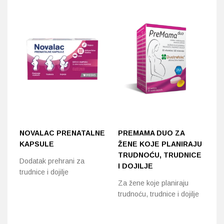
NOVALAC PRENATALNE
PREMAMA DUO ZA
A
KAPSULE
ŽENE KOJE PLANIRAJU
O
TRUDNOĆU, TRUDNICE
Dodatak prehrani za
Fo
I DOJILJE
trudnice i dojilje
ko
Za žene koje planiraju
trudnoću, trudnice i dojilje