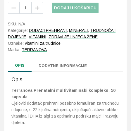
Terranova
DODAJ U KOŠARICU
Prenatal
Probava, hemoroidi, pr
multivitaminski
SKU:
N/A
kompleks
Srce i krvne žile, vene
Kategorije:
DODACI PREHRANI
,
MINERALI
,
TRUDNOĆA I
količina
DOJENJE
,
VITAMINI
,
ZDRAVLJE I NJEGA ŽENE
Stres, nesanica, opušt
Oznake:
vitamini za trudnice
Marka:
TERRANOVA
Uho, grlo, nos
OPIS
DODATNE INFORMACIJE
Usta, usne, zubi
Opis
Terranova Prenatalni multivitaminski kompleks, 50
kapsula
Cjeloviti dodatak prehrani posebno formuliran za trudnoću
i dojenje, s 22 ključna nutrijenta, uključujući aktivne oblike
vitamina i DHA iz algi za optimalnu podršku majci i razvoju
djeteta.