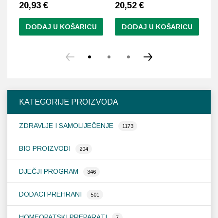
20,93
€
20,52
€
3
DODAJ U KOŠARICU
DODAJ U KOŠARICU
KATEGORIJE PROIZVODA
ZDRAVLJE I SAMOLIJEČENJE
1173
BIO PROIZVODI
204
DJEČJI PROGRAM
346
DODACI PREHRANI
501
HOMEOPATSKI PREPARATI
7