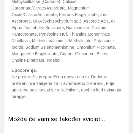
Methylcellulose (Capsule), Calcium
Carbonate/Citrate/Ascorbate, Magnesium
Oxide/Citrate/Ascorbate, Ferrous Bisglycinate, Zinc
Ascorbate, DHA (Schizochytrium sp.), Ascorbic Acid, d-
Alpha Tocopheryl Succinate, Niacinamide, Calcium
Pantothenate, Pyridoxine HCl, Thiamine Mononitrate,
Riboflavin, Methylcobalamin, L-Methylfolate, Potassium
Iodide, Sodium Selenomethionine, Chromium Picolinate,
Manganese Bisglycinate, Copper Gluconate, Biotin,
Choline Bitartrate, Inositol
Upozorenja:
Ne prekoračiti preporučenu dnevnu dozu. Dodatak
prehrani nije zamjena za uravnoteženu prehranu. Prije
upotrebe savjetovati se s liječnikom, osobito kod uzimanja
terapije.
Možda će vam se također svidjeti...