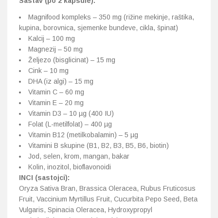
Sastav (po 2 kapsule):
Magnifood kompleks – 350 mg (rižine mekinje, raštika,
kupina, borovnica, sjemenke bundeve, cikla, špinat)
Kalcij – 100 mg
Magnezij – 50 mg
Željezo (bisglicinat) – 15 mg
Cink – 10 mg
DHA (iz algi) – 15 mg
Vitamin C – 60 mg
Vitamin E – 20 mg
Vitamin D3 – 10 µg (400 IU)
Folat (L-metilfolat) – 400 µg
Vitamin B12 (metilkobalamin) – 5 µg
Vitamini B skupine (B1, B2, B3, B5, B6, biotin)
Jod, selen, krom, mangan, bakar
Kolin, inozitol, bioflavonoidi
INCI (sastojci):
Oryza Sativa Bran, Brassica Oleracea, Rubus Fruticosus
Fruit, Vaccinium Myrtillus Fruit, Cucurbita Pepo Seed, Beta
Vulgaris, Spinacia Oleracea, Hydroxypropyl