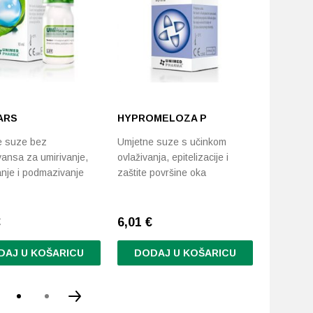
ARS
HYPROMELOZA P
SENSIVI
e suze bez
Umjetne suze s učinkom
Umjetne 
ansa za umirivanje,
ovlaživanja, epitelizacije i
vitamina, 
anje i podmazivanje
zaštite površine oka
umirivanj
€
6,01
€
7,20
€
DAJ U KOŠARICU
DODAJ U KOŠARICU
DODA