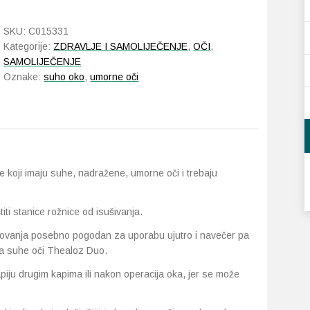
gel
za
SKU:
C015331
oči
Kategorije:
ZDRAVLJE I SAMOLIJEČENJE
,
OČI
,
30
SAMOLIJEČENJE
x
Oznake:
suho oko
,
umorne oči
4
g
količina
e koji imaju suhe, nadražene, umorne oči i trebaju
iti stanice rožnice od isušivanja.
ovanja posebno pogodan za uporabu ujutro i navečer pa
a suhe oči Thealoz Duo.
iju drugim kapima ili nakon operacija oka, jer se može