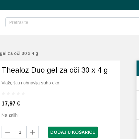
el za oči 30 x 4 g
Thealoz Duo gel za oči 30 x 4 g
Vlaži, štiti i obnavlja suho oko.
17,97
€
Na zalihi
Thealoz
DODAJ U KOŠARICU
Duo