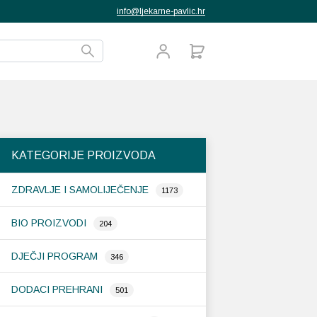
info@ljekarne-pavlic.hr
KATEGORIJE PROIZVODA
ZDRAVLJE I SAMOLIJEČENJE
1173
BIO PROIZVODI
204
DJEČJI PROGRAM
346
DODACI PREHRANI
501