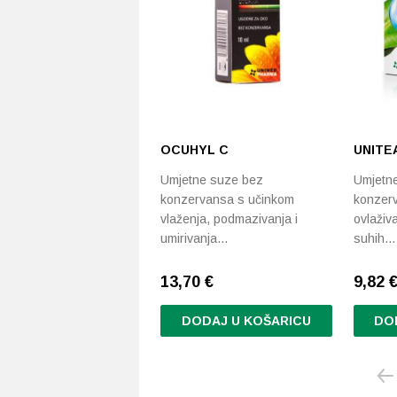
OCUHYL C
UNITE
Umjetne suze bez
Umjetn
konzervansa s učinkom
konzerv
vlaženja, podmazivanja i
ovlaživ
umirivanja…
suhih…
13,70
€
9,82
DODAJ U KOŠARICU
DO