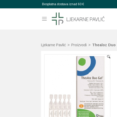
Besplatna dostava iznad 60 €
Ljekarne Pavlić
>
Proizvodi
>
Thealoz Duo g
🔍