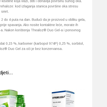
kiseline koja vlaži, štiti i obnavlja površinu suhog oka.
trehaloze: kod izlaganja stanica površine oka stresu
 smrt.
 2 do 4 puta na dan. Budući da je proizvod u obliku gela,
rije spavanja. Ako nosite kontaktne leće, morate ih
el-a. Nakon korištenja Thealoz® Duo Gel-a i ponovnog
nidat 0,15 %, karbomer (karbopol 974P) 0,25 %, sorbitol,
healoz® Duo Gel za oči je bez konzervansa.
eti...