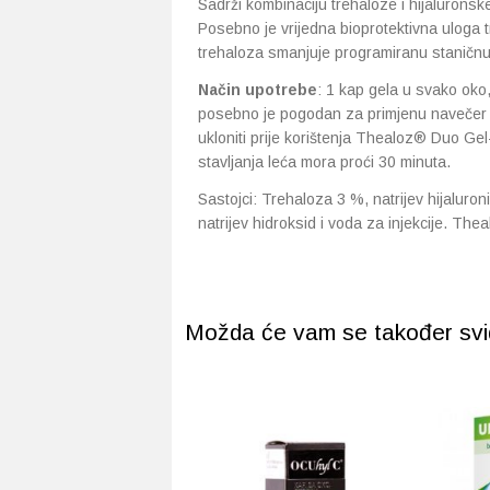
Sadrži kombinaciju trehaloze i hijaluronske 
Posebno je vrijedna bioprotektivna uloga 
trehaloza smanjuje programiranu staničnu
Način upotrebe
: 1 kap gela u svako oko,
posebno je pogodan za primjenu navečer p
ukloniti prije korištenja Thealoz® Duo G
stavljanja leća mora proći 30 minuta.
Sastojci: Trehaloza 3 %, natrijev hijaluro
natrijev hidroksid i voda za injekcije. T
Možda će vam se također svidj