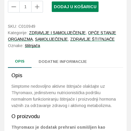
Thyromaxx
DODAJ U KOŠARICU
za
Probava, hemoroidi, pr
normalnu
funkciju
SKU:
C010949
Srce i krvne žile, vene
štitnjače
Kategorije:
ZDRAVLJE I SAMOLIJEČENJE
,
OPĆE STANJE
50
ORGANIZMA
,
SAMOLIJEČENJE
,
ZDRAVLJE ŠTITNJAČE
Stres, nesanica, opušt
kapsula
Oznake:
štitnjača
količina
Uho, grlo, nos
OPIS
DODATNE INFORMACIJE
Usta, usne, zubi
Opis
Simptome nedovoljno aktivne štitnjače olakšajte uz
Thyromaxx, jedinstvenu nutricionistička podršku
normalnom funkcioniranju štitnjače i proizvodnji hormona
važnih za održavanje zdravog i aktivnog metabolizma.
O proizvodu
Thyromaxx je dodatak prehrani osmišljen kao