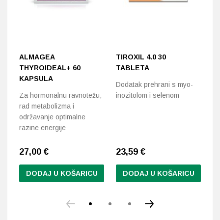
ALMAGEA
TIROXIL 4.0 30
B
THYROIDEAL+ 60
TABLETA
T
KAPSULA
Dodatak prehrani s myo-
Sn
Za hormonalnu ravnotežu,
inozitolom i selenom
ci
rad metabolizma i
održavanje optimalne
razine energije
27,00
€
23,59
€
2
DODAJ U KOŠARICU
DODAJ U KOŠARICU