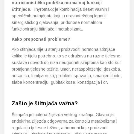
nutricionistička podrška normalnoj funkciji
štitnjače.
Thyromaxx je kombinacija deset važnih i
specifičnih nutrijenata koji, u uravnoteženoj formuli
sinergističkog djelovanja, pridonose normalnom
funkcioniranju štitnjače i metabolizma.
Kako prepoznati probleme?
Ako štitnjača nije u stanju proizvoditi hormona štitnjače
koliko je tijelu potrebno, to se odražava na razne tjelesne
sustave i dovodi do niza neugodnih simptoma kao što su:
promjena tjelesne težine, umor, neraspoloženje, tjeskoba,
nesanica, lomljivi nokti, problemi spavanja, smanjen libido,
slaba koncentraciju, gubitak kose, konstipacija i dr.
Zašto je štitnjača važna?
Štitnjača je malena žlijezda velikog značaja. Glavna je
endokrina žlijezda odgovorna za kontrolu metabolizma i
regulaciju tjelesne težine, a hormoni koje proizvodi