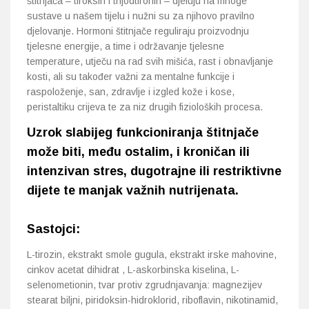
štitnjača – tiroksin i trijodtironin – djeluju na mnoge
sustave u našem tijelu i nužni su za njihovo pravilno
djelovanje. Hormoni štitnjače reguliraju proizvodnju
tjelesne energije, a time i održavanje tjelesne
temperature, utječu na rad svih mišića, rast i obnavljanje
kosti, ali su također važni za mentalne funkcije i
raspoloženje, san, zdravlje i izgled kože i kose,
peristaltiku crijeva te za niz drugih fizioloških procesa.
Uzrok slabijeg funkcioniranja štitnjače
može biti, među ostalim, i kroničan ili
intenzivan stres, dugotrajne ili restriktivne
dijete te manjak važnih nutrijenata.
Sastojci:
L-tirozin, ekstrakt smole gugula, ekstrakt irske mahovine,
cinkov acetat dihidrat , L-askorbinska kiselina, L-
selenometionin, tvar protiv zgrudnjavanja: magnezijev
stearat biljni, piridoksin-hidroklorid, riboflavin, nikotinamid,