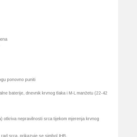
mena
e
ogu ponovno puniti
alne baterije, dnevnik krvnog tlaka i M-L manžetu (22-42
) otkriva nepravilnosti srca tijekom mjerenja krvnog
 rad srca, prikazuje se simbol IHB.