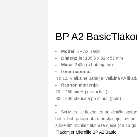
BP A2 BasicTlako
Model:
BP A2 Basic
Dimenzije:
135.5 x 82 x 57 mm
Masa:
340g (s baterijama)
Izvor napona:
4 x 1.5 V alkalne baterije; veličina AA ili
Raspon mjerenja:
20 – 280 mmHg (krvni tlak)
40 – 200 otkucaja po minuti (puls)
Svi Microlife tlakomjeri su klinički ispi
bubrežnih pacijenata u posljednjoj fazi bol
sniženim krvnim tlakom te djece (od 13 god
Tlakomjer Microlife BP A2 Basic