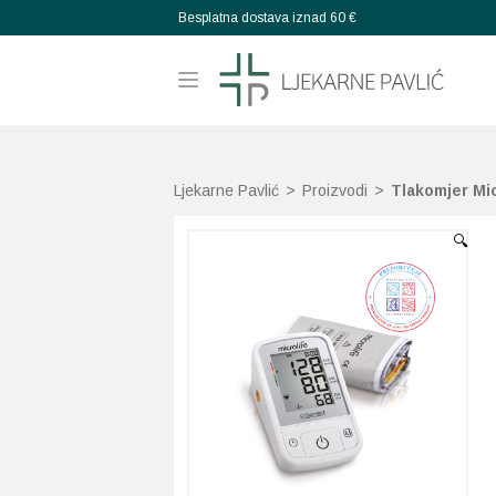
Besplatna dostava iznad 60 €
Ljekarne Pavlić
>
Proizvodi
>
Tlakomjer Mic
🔍