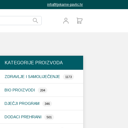
info@ljekarne-pavlic.hr
KATEGORIJE PROIZVODA
ZDRAVLJE I SAMOLIJEČENJE
1173
BIO PROIZVODI
204
DJEČJI PROGRAM
346
DODACI PREHRANI
501