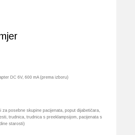
mjer
 adapter DC 6V, 600 mA (prema izboru)
tani za posebne skupine pacijenata, poput dijabetičara,
esti, trudnica, trudnica s preeklampsijom, pacijenata s
ine starosti)