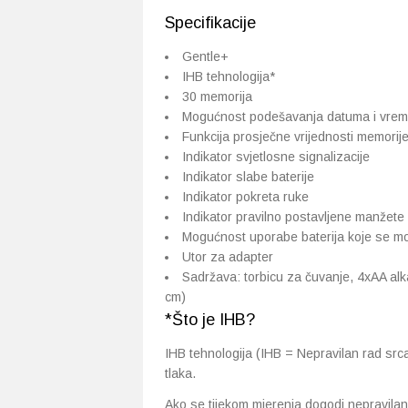
Specifikacije
Gentle+
IHB tehnologija*
30 memorija
Mogućnost podešavanja datuma i vre
Funkcija prosječne vrijednosti memorij
Indikator svjetlosne signalizacije
Indikator slabe baterije
Indikator pokreta ruke
Indikator pravilno postavljene manžete
Mogućnost uporabe baterija koje se m
Utor za adapter
Sadržava: torbicu za čuvanje, 4xAA alk
cm)
*Što je IHB?
IHB tehnologija (IHB = Nepravilan rad srca
tlaka.
Ako se tijekom mjerenja dogodi nepravilan