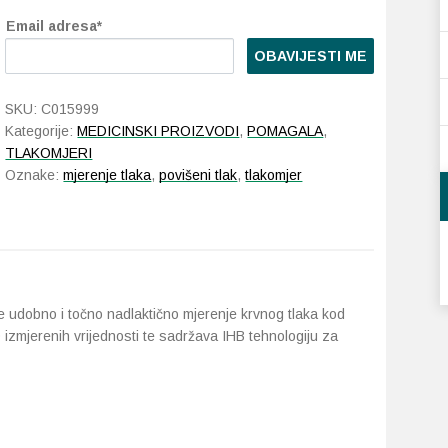
Email adresa*
OBAVIJESTI ME
SKU:
C015999
Kategorije:
MEDICINSKI PROIZVODI
,
POMAGALA
,
TLAKOMJERI
Oznake:
mjerenje tlaka
,
povišeni tlak
,
tlakomjer
 udobno i točno nadlaktično mjerenje krvnog tlaka kod
0 izmjerenih vrijednosti te sadržava IHB tehnologiju za