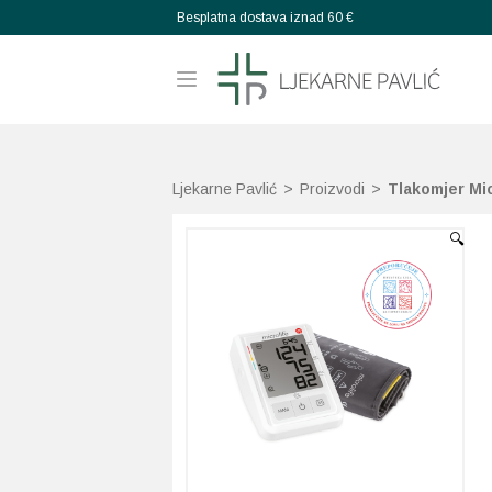
Besplatna dostava iznad 60 €
Ljekarne Pavlić
>
Proizvodi
>
Tlakomjer Mi
🔍