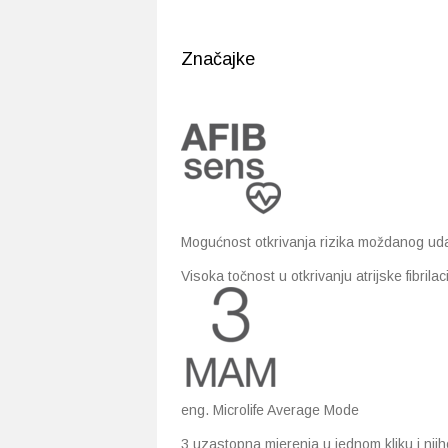
Značajke
Mogućnost otkrivanja rizika moždanog ud
Visoka točnost u otkrivanju atrijske fibril
eng. Microlife Average Mode
3 uzastopna mjerenja u jednom kliku i nj