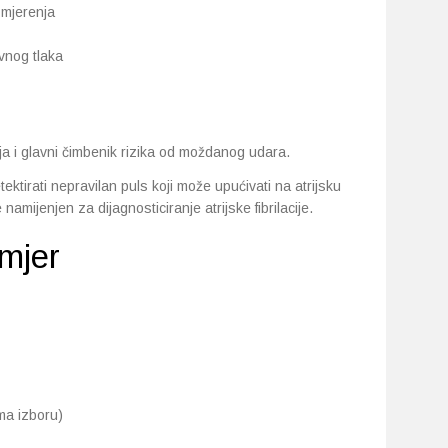
 mjerenja
rvnog tlaka
mija i glavni čimbenik rizika od moždanog udara.
ktirati nepravilan puls koji može upućivati na atrijsku
namijenjen za dijagnosticiranje atrijske fibrilacije.
mjer
ma izboru)