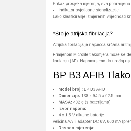
Prikaz prosjeka mjerenja, sva pohranjena
Indikator svjetlosne signalizacije
Lako klasificiranje izmjerenih vrijednosti k
*Što je atrijska fibrilacija?
Atrijska fibrilacija je najčešća srčana arit
Primjenom Microlife tlakomjera može se dete
fibrilaciju (AF). Napominjemo da uređaj nije 
BP B3 AFIB Tlako
Model broj.:
BP B3 AFIB
Dimenzije:
138 x 94.5 x 62.5 mm
MASA:
402 g (s baterijama)
Izvor napona:
4 x 1.5 V alkalne baterije;
veličina AA ili adapter DC 6V, 600 mA (pre
Raspon mjerenja: