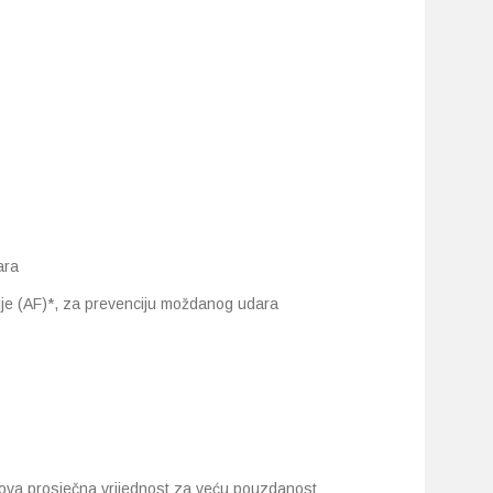
ara
acije (AF)*, za prevenciju moždanog udara
ihova prosječna vrijednost za veću pouzdanost