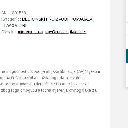
BP
B3
SKU:
C015681
AFIB
Kategorije:
MEDICINSKI PROIZVODI
,
POMAGALA
,
količina
TLAKOMJERI
Oznake:
mjerenje tlaka
,
povišeni tlak
,
tlakomjer
ma mogućnost otkrivanja atrijske fibrilacije (AF)* tijekom
n od najčešćih uzroka moždanog udara, uz česti
o prepoznavanje. Microlife BP B3 AFIB je klinički
 zbog toga omogućuje točna mjerenja krvnog tlaka za