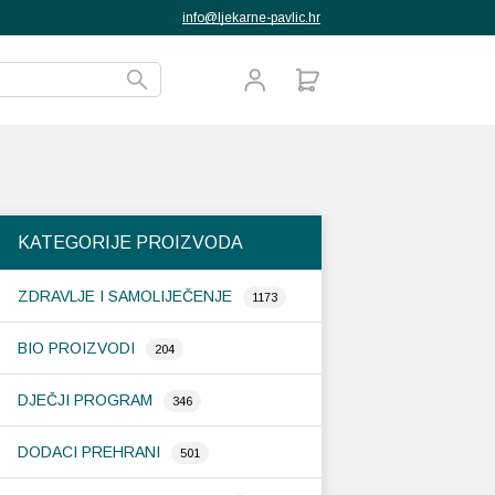
info@ljekarne-pavlic.hr
KATEGORIJE PROIZVODA
ZDRAVLJE I SAMOLIJEČENJE
1173
BIO PROIZVODI
204
DJEČJI PROGRAM
346
DODACI PREHRANI
501