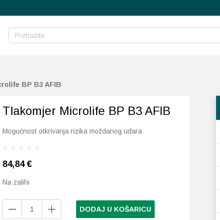
crolife BP B3 AFIB
Tlakomjer Microlife BP B3 AFIB
Mogućnost otkrivanja rizika moždanog udara
84,84
€
Na zalihi
Tlakomjer
DODAJ U KOŠARICU
Microlife