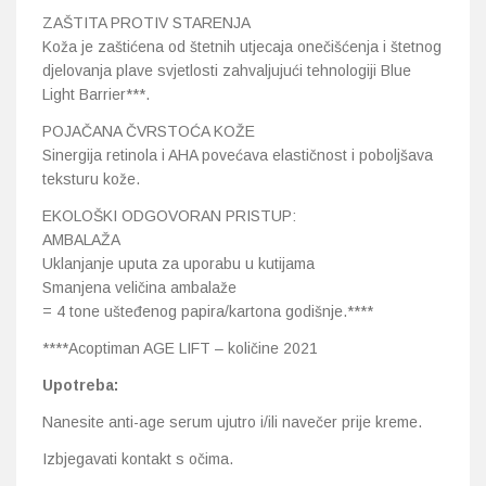
ZAŠTITA PROTIV STARENJA
Koža je zaštićena od štetnih utjecaja onečišćenja i štetnog
djelovanja plave svjetlosti zahvaljujući tehnologiji Blue
Light Barrier***.
POJAČANA ČVRSTOĆA KOŽE
Sinergija retinola i AHA povećava elastičnost i poboljšava
teksturu kože.
EKOLOŠKI ODGOVORAN PRISTUP:
AMBALAŽA
Uklanjanje uputa za uporabu u kutijama
Smanjena veličina ambalaže
​= 4 tone ušteđenog papira/kartona godišnje.****
****Aсорtiman AGE LIFT – količine 2021
Upotreba:
Nanesite anti-age serum ujutro i/ili navečer prije kreme.
Izbjegavati kontakt s očima.