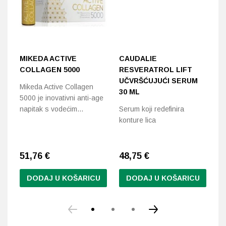
MIKEDA ACTIVE
CAUDALIE
S
COLLAGEN 5000
RESVERATROL LIFT
B
UČVRŠĆUJUĆI SERUM
Mikeda Active Collagen
Bo
30 ML
5000 je inovativni anti-age
sk
napitak s vodećim…
Serum koji redefinira
konture lica
51,76
€
48,75
€
1
DODAJ U KOŠARICU
DODAJ U KOŠARICU