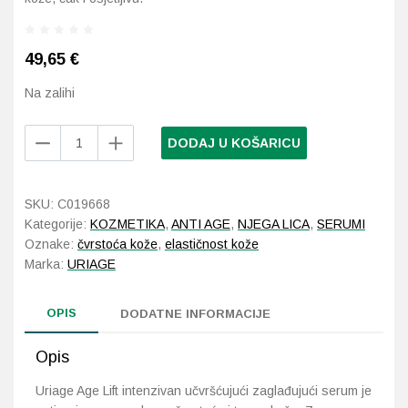
Probava, hemoroidi, pr
49,65
€
Srce i krvne žile, vene
Na zalihi
Stres, nesanica, opušt
Uriage
DODAJ U KOŠARICU
Age
Lift
Uho, grlo, nos
intenzivan
SKU:
C019668
učvršćujući
Usta, usne, zubi
Kategorije:
KOZMETIKA
,
ANTI AGE
,
NJEGA LICA
,
SERUMI
zaglađujući
Oznake:
čvrstoća kože
,
elastičnost kože
serum
Marka:
URIAGE
količina
OPIS
DODATNE INFORMACIJE
Opis
Uriage Age Lift intenzivan učvršćujući zaglađujući serum je