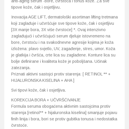
anti-aging serum -bore, čvrstoća i tonus kože. Za sve
tipove kože, čak i osjetljivu.
Inovacija AGE LIFT, dermatološki asortiman lifting tretmana
koji zaglađuje i učvršćuje sve tipove kože, čak i osjetljivu
[3X manje bora, 3X više čvrstoće] *. Ovaj intenzivno
zaglađujući i učvršćujući serum djeluje istovremeno na
bore, čvrstoću i na svakodnevne agresije kojima je koža
izložena: plavo svjetlo, UV, zagađenje, stres, umor. Koža
je glatkija i čvršća, crte lica su zaglađene. Konture lica su
bolje definirane i kvaliteta kože je poboljšana. Učinak
zatezanja.
Priznati aktivni sastojci protiv starenja: [ RETINOL ** +
HIJALURONSKA KISELINA + AHA ]
Svi tipovi kože, čak i osjetljiva.
KOREKCIJA BORA + UČVRŠĆIVANJE
Formula seruma obogaćena aktivnim sastojcima protiv
starenja [retinol** + hijaluronska kiselina] smanjuje pojavu
finih linija i bora, bori se protiv gubitka tonusa i nedostatka
čvrstoće.