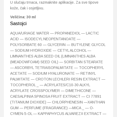
U slučaju trnaca, razmaknite aplikacije. Za sve tipove
kože, čak i osjetljivu.
Veličina: 30 ml
Sastojci
AQUA/URIAGE WATER — PROPANEDIOL — LACTIC
ACID — ISODECYL NEOPENTANOATE —
POLYSORBATE 60 — GLYCERIN — BUTYLENE GLYCOL
— SODIUM HYDROXIDE — CETYL ALCOHOL —
LIMNANTHES ALBA SEED OIL (LIMNANTHES ALBA
(MEADOWFOAM) SEED OIL) — SORBITAN STEARATE
— ASCORBYL TETRAISOPALMITATE — TOCOPHERYL
ACETATE — SODIUM HYALURONATE — RETINYL
PALMITATE — CROTON LECHLERI RESIN EXTRACT —
TOCOPHEROL _ — ACRYLATES/C10-30 ALKYL
ACRYLATE CROSSPOLYMER — DIMETHICONE —
CAESALPINIA SPINOSA FRUIT EXTRACT — CI 77891
(TITANIUM DIOXIDE) — CHLORPHENESIN —XANTHAN
GUM — PERFUME (FRAGRANCE) —MICA _ — O-
CYMEN-5-OL — KAPPAPHYCUS ALVAREZII EXTRACT —