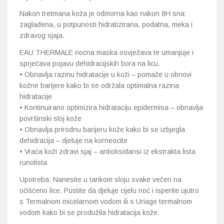
Nakon tretmana koža je odmorna kao nakon 8H sna:
zaglađena, u potpunosti hidratizirana, podatna, meka i
zdravog sjaja.
EAU THERMALE noćna maska osvježava te umanjuje i
sprječava pojavu dehidracijskih bora na licu.
• Obnavlja razinu hidratacije u koži – pomaže u obnovi
kožne barijere kako bi se održala optimalna razina
hidratacije
• Kontinuirano optimizira hidrataciju epidermisa – obnavlja
površinski sloj kože
• Obnavlja prirodnu barijeru kože kako bi se izbjegla
dehidracija – djeluje na korneocite
• Vraća koži zdravi sjaj – antioksidansi iz ekstrakta lista
runolista
Upotreba: Nanesite u tankom sloju svake večeri na
očišćeno lice. Pustite da djeluje cijelu noć i isperite ujutro
s Termalnom micelarnom vodom ili s Uriage termalnom
vodom kako bi se produžila hidratacija kože.