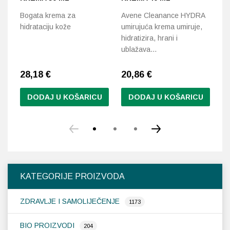
Hy
Bogata krema za
Avene Cleanance HYDRA
po
hidrataciju kože
umirujuća krema umiruje,
in
hidratizira, hrani i
ublažava…
28,18
€
20,86
€
2
DODAJ U KOŠARICU
DODAJ U KOŠARICU
KATEGORIJE PROIZVODA
ZDRAVLJE I SAMOLIJEČENJE
1173
BIO PROIZVODI
204