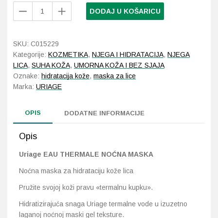
Uriage
DODAJ U KOŠARICU
Eau
Probava, hemoroidi, pr
Thermale
noćna
SKU:
C015229
Srce i krvne žile, vene
maska
Kategorije:
KOZMETIKA
,
NJEGA I HIDRATACIJA
,
NJEGA
50
LICA
,
SUHA KOŽA
,
UMORNA KOŽA I BEZ SJAJA
Stres, nesanica, opušt
ml
Oznake:
hidratacija kože
,
maska za lice
količina
Marka:
URIAGE
Uho, grlo, nos
OPIS
DODATNE INFORMACIJE
Usta, usne, zubi
Opis
Uriage EAU THERMALE NOĆNA MASKA
Noćna maska za hidrataciju kože lica
Pružite svojoj koži pravu «termalnu kupku».
Hidratizirajuća snaga Uriage termalne vode u izuzetno
laganoj noćnoj maski gel teksture.