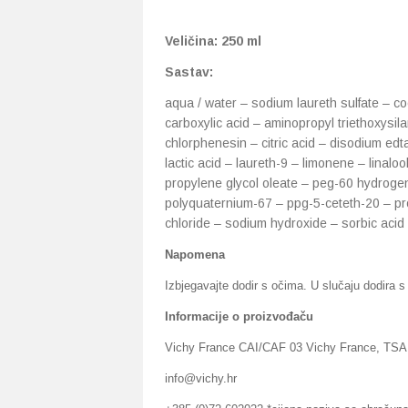
Veličina: 250 ml
Sastav:
aqua / water – sodium laureth sulfate – co
carboxylic acid – aminopropyl triethoxysi
chlorphenesin – citric acid – disodium edt
lactic acid – laureth-9 – limonene – linalo
propylene glycol oleate – peg-60 hydrogen
polyquaternium-67 – ppg-5-ceteth-20 – pro
chloride – sodium hydroxide – sorbic acid 
Napomena
Izbjegavajte dodir s očima. U slučaju dodira s
Informacije o proizvođaču
Vichy France CAI/CAF 03 Vichy France, T
info@vichy.hr