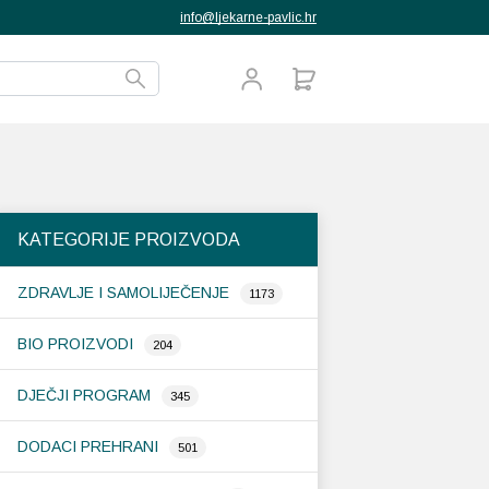
info@ljekarne-pavlic.hr
KATEGORIJE PROIZVODA
ZDRAVLJE I SAMOLIJEČENJE
1173
BIO PROIZVODI
204
DJEČJI PROGRAM
345
DODACI PREHRANI
501