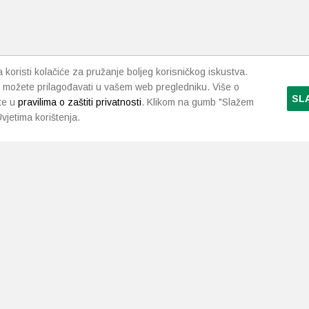
koristi kolačiće za pružanje boljeg korisničkog iskustva.
 možete prilagođavati u vašem web pregledniku. Više o
SL
te u
pravilima o zaštiti privatnosti
. Klikom na gumb "Slažem
vjetima korištenja.
LJEKARNE PAVLIĆ
PODRŠKA
NAČI
O nama
Uvjeti i pravila