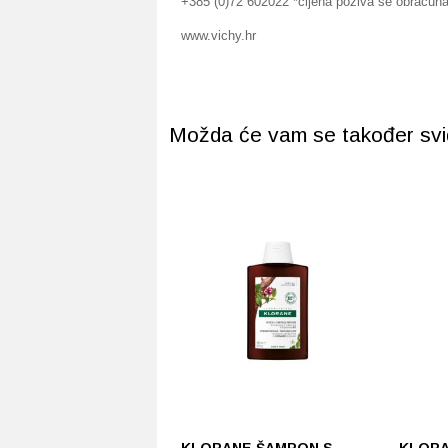
+385 (0)72 602022 *cijena poziva se obračuna
www.vichy.hr
Možda će vam se također svidj