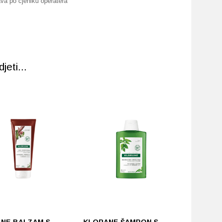
va po cjeniku operatera
eti...