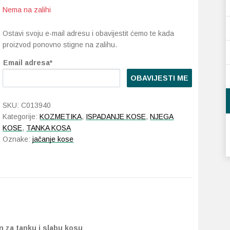
Nema na zalihi
Ostavi svoju e-mail adresu i obavijestit ćemo te kada
proizvod ponovno stigne na zalihu.
Email adresa*
OBAVIJESTI ME
SKU:
C013940
Kategorije:
KOZMETIKA
,
ISPADANJE KOSE
,
NJEGA
KOSE
,
TANKA KOSA
Oznake:
jačanje kose
 za tanku i slabu kosu