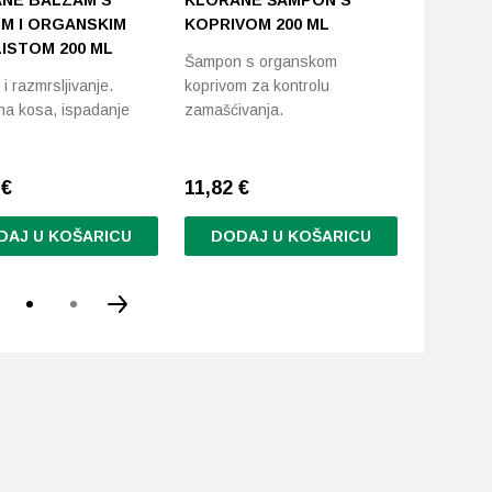
NE BALZAM S
KLORANE ŠAMPON S
KLORAN
OM I ORGANSKIM
KOPRIVOM 200 ML
MANGOM
ISTOM 200 ML
Šampon s organskom
Hranjivi 
i razmrsljivanje.
koprivom za kontrolu
razmrsiva
na kosa, ispadanje
zamašćivanja.
0
€
11,82
€
15,36
€
DAJ U KOŠARICU
DODAJ U KOŠARICU
DODA