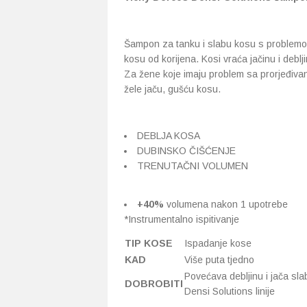
Šampon za tanku i slabu kosu s problemom s
kosu od korijena. Kosi vraća jačinu i debl
Za žene koje imaju problem sa prorjeđiva
žele jaču, gušću kosu.
DEBLJA KOSA
DUBINSKO ČIŠĆENJE
TRENUTAČNI VOLUMEN
+40%
volumena nakon 1 upotrebe
*Instrumentalno ispitivanje
TIP KOSE
Ispadanje kose
KAD
Više puta tjedno
Povećava debljinu i jača sla
DOBROBITI
Densi Solutions linije