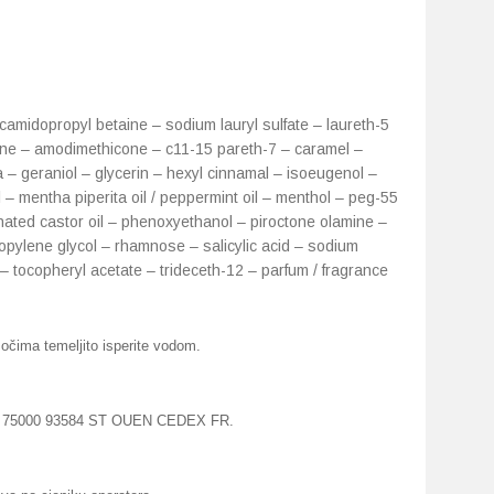
camidopropyl betaine – sodium lauryl sulfate – laureth-5
lane – amodimethicone – c11-15 pareth-7 – caramel –
a – geraniol – glycerin – hexyl cinnamal – isoeugenol –
ol – mentha piperita oil / peppermint oil – menthol – peg-55
ated castor oil – phenoxyethanol – piroctone olamine –
pylene glycol – rhamnose – salicylic acid – sodium
– tocopheryl acetate – trideceth-12 – parfum / fragrance
 očima temeljito isperite vodom.
SA 75000 93584 ST OUEN CEDEX FR.