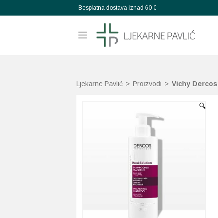
Besplatna dostava iznad 60 €
Ljekarne Pavlić
>
Proizvodi
>
Vichy Dercos
🔍