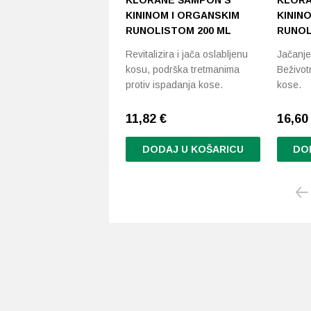
KLORANE ŠAMPON S
KLORA
KININOM I ORGANSKIM
KININ
RUNOLISTOM 200 ML
RUNOL
Revitalizira i jača oslabljenu
Jačanje 
kosu, podrška tretmanima
Beživot
protiv ispadanja kose.
kose.
11,82
€
16,6
DODAJ U KOŠARICU
DO