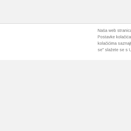
Naša web stranica 
Postavke kolačića
kolačićima saznaj
se" slažete se s U
PRETPLATI SE NA NAŠ NEWSLETTER