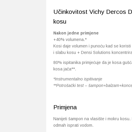
Učinkovitost Vichy Dercos D
kosu
Nakon jedne primjene
+40% volumena.*
Kosi daje volumen i punoću kad se korist
i slabu kosu + Densi Solutions koncentrira
80% ispitanika primjećuje da je kosa guš
kosa jača**.
*Instrumentalno ispitivanje
**Potrošački test – šampon+balzam+koncen
Primjena
Nanijeti šampon na vlasište i mokru kosu. 
odmah isprati vodom.