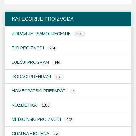
više
više
varijanti.
varijanti.
Opcije
Opcije
KATEGORIJE PROIZVODA
se
se
mogu
mogu
ZDRAVLJE I SAMOLIJEČENJE
odabrati
odabrati
1173
na
na
stranici
stranici
BIO PROIZVODI
204
proizvoda
proizvoda
DJEČJI PROGRAM
346
DODACI PREHRANI
501
HOMEOPATSKI PREPARATI
7
KOZMETIKA
1350
MEDICINSKI PROIZVODI
242
ORALNA HIGIJENA
53