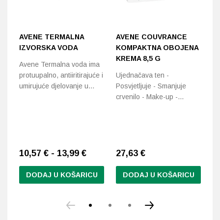
AVENE TERMALNA
AVENE COUVRANCE
L
IZVORSKA VODA
KOMPAKTNA OBOJENA
H
KREMA 8,5 G
L
Avene Termalna voda ima
N
protuupalno, antiiritirajuće i
Ujednačava ten -
umirujuće djelovanje u…
Posvjetljuje - Smanjuje
72
crvenilo - Make-up -…
i 
vr
10,57 € - 13,99 €
27,63 €
2
DODAJ U KOŠARICU
DODAJ U KOŠARICU
Ovaj
Ovaj
proizvod
proizvod
ima
ima