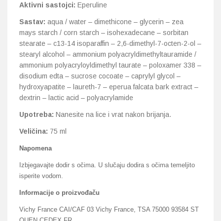
Aktivni sastojci:
Eperuline
Sastav:
aqua / water – dimethicone – glycerin – zea
mays starch / corn starch – isohexadecane – sorbitan
stearate – c13-14 isoparaffin – 2,6-dimethyl-7-octen-2-ol –
stearyl alcohol – ammonium polyacryldimethyltauramide /
ammonium polyacryloyldimethyl taurate – poloxamer 338 –
disodium edta – sucrose cocoate – caprylyl glycol –
hydroxyapatite – laureth-7 – eperua falcata bark extract –
dextrin – lactic acid – polyacrylamide
Upotreba:
Nanesite na lice i vrat nakon brijanja.
Veličina:
75 ml
Napomena
Izbjegavajte dodir s očima. U slučaju dodira s očima temeljito
isperite vodom.
Informacije o proizvođaču
Vichy France CAI/CAF 03 Vichy France, TSA 75000 93584 ST
OUEN CEDEX FR.