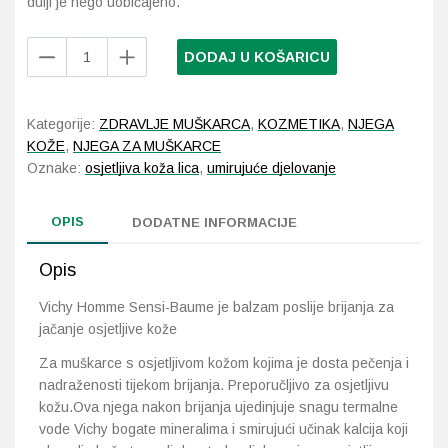
dulji je nego uobičajeno.
Vichy
Probava, hemoroidi, pr
DODAJ U KOŠARICU
Homme
Sensi-
Srce i krvne žile, vene
Baume
Kategorije:
ZDRAVLJE MUŠKARCA
,
KOZMETIKA
,
NJEGA
75
Stres, nesanica, opušt
KOŽE
,
NJEGA ZA MUŠKARCE
ml
Oznake:
osjetljiva koža lica
,
umirujuće djelovanje
količina
Uho, grlo, nos
OPIS
DODATNE INFORMACIJE
Usta, usne, zubi
Opis
Vichy Homme Sensi-Baume je balzam poslije brijanja za
jačanje osjetljive kože
Za muškarce s osjetljivom kožom kojima je dosta pečenja i
nadraženosti tijekom brijanja. Preporučljivo za osjetljivu
kožu.Ova njega nakon brijanja ujedinjuje snagu termalne
vode Vichy bogate mineralima i smirujući učinak kalcija koji