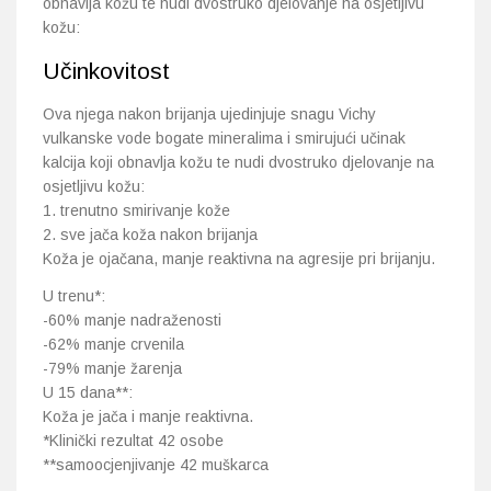
obnavlja kožu te nudi dvostruko djelovanje na osjetljivu
kožu:
Učinkovitost
Ova njega nakon brijanja ujedinjuje snagu Vichy
vulkanske vode bogate mineralima i smirujući učinak
kalcija koji obnavlja kožu te nudi dvostruko djelovanje na
osjetljivu kožu:
1. trenutno smirivanje kože
2. sve jača koža nakon brijanja
Koža je ojačana, manje reaktivna na agresije pri brijanju.
U trenu*:
-60% manje nadraženosti
-62% manje crvenila
-79% manje žarenja
U 15 dana**:
Koža je jača i manje reaktivna.
*Klinički rezultat 42 osobe
**samoocjenjivanje 42 muškarca