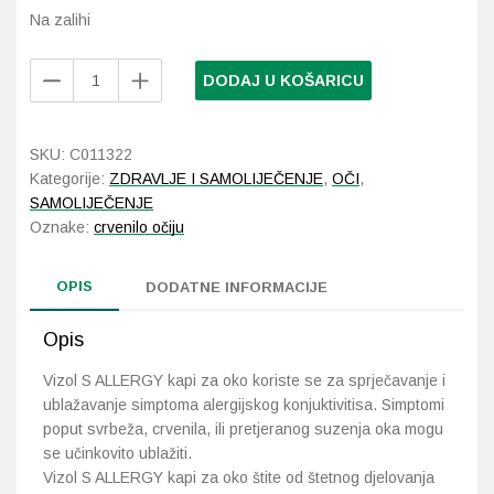
Na zalihi
Probava, hemoroidi, pr
Vizol
DODAJ U KOŠARICU
S
Srce i krvne žile, vene
ALLERGY
kapi
SKU:
C011322
Stres, nesanica, opušt
za
Kategorije:
ZDRAVLJE I SAMOLIJEČENJE
,
OČI
,
oko
SAMOLIJEČENJE
Uho, grlo, nos
10
Oznake:
crvenilo očiju
ml
količina
Usta, usne, zubi
OPIS
DODATNE INFORMACIJE
Opis
Vizol S ALLERGY kapi za oko koriste se za sprječavanje i
ublažavanje simptoma alergijskog konjuktivitisa. Simptomi
poput svrbeža, crvenila, ili pretjeranog suzenja oka mogu
se učinkovito ublažiti.
Vizol S ALLERGY kapi za oko štite od štetnog djelovanja