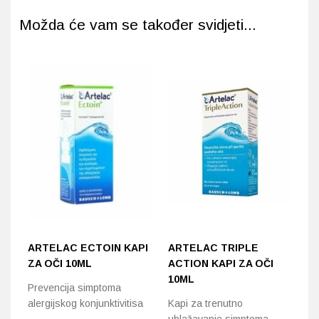
Možda će vam se također svidjeti...
ARTELAC ECTOIN KAPI
ARTELAC TRIPLE
V
ZA OČI 10ML
ACTION KAPI ZA OČI
K
10ML
Prevencija simptoma
Ka
alergijskog konjunktivitisa
Kapi za trenutno
sm
ublažavanje simptoma
Dv