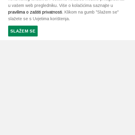
u vašem web pregledniku. Više o kolačićima saznajte u
pravilima o zaštiti privatnosti
. Klikom na gumb "Slažem se"
slažete se s Uvjetima korištenja.
SLAŽEM SE
PRETPLATI SE NA NAŠ NEWSLETTER
Prihvaćam
uvjete poslovanja
*