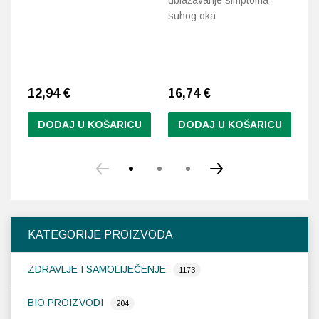
suhog oka
12,94
€
16,74
€
1
DODAJ U KOŠARICU
DODAJ U KOŠARICU
KATEGORIJE PROIZVODA
ZDRAVLJE I SAMOLIJEČENJE
1173
BIO PROIZVODI
204