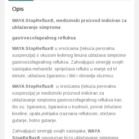
Opis
Probava, hemoroidi, pr
WAYA StopReflux®, medicinski proizvod indiciran za
ublažavanje simptoma
Srce i krvne žile, vene
gastroezofagealnog refluksa
Stres, nesanica, opušt
WAYA StopReflux
®
u vrećicama (tekuća peroralna
suspenzija) s okusom ledenog limuna ublažava simptome
Uho, grlo, nos
gastroezofagealnog refluksa. Zahvaljujući sinergiji svojih
sastojaka mehanički spriječava refluks u manje od tri
Usta, usne, zubi
minute, ublažava žgaravicu i štiti i obnavlja sluznicu.
WAYA StopReflux
®
u vrećicama (tekuća peroralna
suspenzija)
je medicinski proizvod indiciran za
ublažavanje simptoma gastroezofagealnog refluksa kao
što su: žgaravica, žgaravica u trudnoći, povrat želučane
kiseline, upala jednjaka izazvana refluksom, otežano
gutanje, bolno gutanje.
Zahvaljujući sinergiji svojih sastojaka,
WAYA
StopReflux
®
omogućuje brzo ublažavanje simptoma,