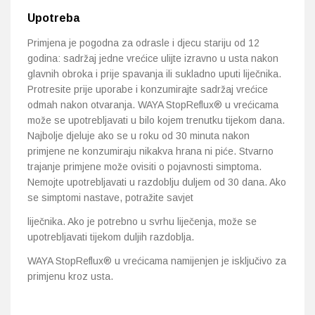
Upotreba
Primjena je pogodna za odrasle i djecu stariju od 12
godina: sadržaj jedne vrećice ulijte izravno u usta nakon
glavnih obroka i prije spavanja ili sukladno uputi liječnika.
Protresite prije uporabe i konzumirajte sadržaj vrećice
odmah nakon otvaranja. WAYA StopReflux® u vrećicama
može se upotrebljavati u bilo kojem trenutku tijekom dana.
Najbolje djeluje ako se u roku od 30 minuta nakon
primjene ne konzumiraju nikakva hrana ni piće. Stvarno
trajanje primjene može ovisiti o pojavnosti simptoma.
Nemojte upotrebljavati u razdoblju duljem od 30 dana. Ako
se simptomi nastave, potražite savjet
liječnika. Ako je potrebno u svrhu liječenja, može se
upotrebljavati tijekom duljih razdoblja.
WAYA StopReflux® u vrećicama namijenjen je isključivo za
primjenu kroz usta.