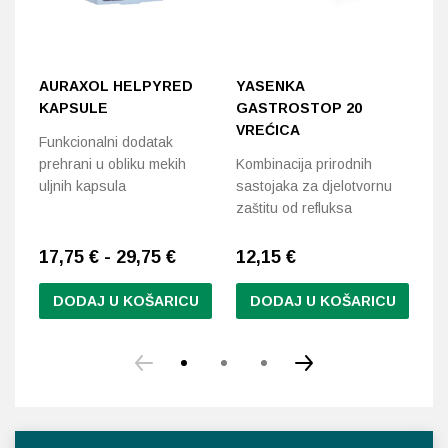
AURAXOL HELPYRED
YASENKA
S
KAPSULE
GASTROSTOP 20
2
VREĆICA
Ž
Funkcionalni dodatak
prehrani u obliku mekih
Kombinacija prirodnih
Za
uljnih kapsula
sastojaka za djelotvornu
sl
zaštitu od refluksa
17,75 € - 29,75 €
12,15
€
9
DODAJ U KOŠARICU
DODAJ U KOŠARICU
Ovaj
proizvod
ima
više
varijanti.
Opcije