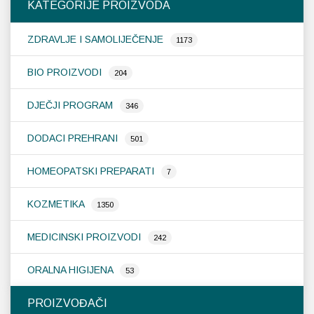
KATEGORIJE PROIZVODA
se
mogu
ZDRAVLJE I SAMOLIJEČENJE
odabrati
1173
na
stranici
BIO PROIZVODI
204
proizvoda
DJEČJI PROGRAM
346
DODACI PREHRANI
501
HOMEOPATSKI PREPARATI
7
KOZMETIKA
1350
MEDICINSKI PROIZVODI
242
ORALNA HIGIJENA
53
PROIZVOĐAČI