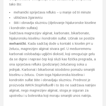
tako što:
mehanički spriječava refluks – u manje od tri minute
ublažava žgaravicu
štiti i obnavlja sluznicu (djelovanje hijaluronske kiseline
i kondroitin sulfata)
Sadržava magnezijev alginat, karbonate, bikarbonate,
hijaluronsku kiselinu i kondroitin sulfat. Učinak se postiže
mehanički
. Kada sadržaj dođe u kontakt s kiselim pH u
želucu, magnezijev alginat stvara gel. U međuvremenu
karbonati oslobađaju ugljični dioksid, koji omogućuje gelu
da se digne i napravi čep koji služi kao fizička pregrada, a
ona sprječava refluks (podizanje) želučanog soka u
jednjak. Karbonat i bikarbonat istodobno pomažu smanjiti
kiselinu u želucu. Osim toga hijaluronska kiselina i
kondroitin sulfat štite i obnavljaju sluznicu. Prednost je
proizvoda WAYA StopReflux® i to što ne sadržava natrijev
alginat, nego magnezijev alginat, stoga je siguran za
upotrebu i u bolesnika koji moraju smanjiti unos natrija.