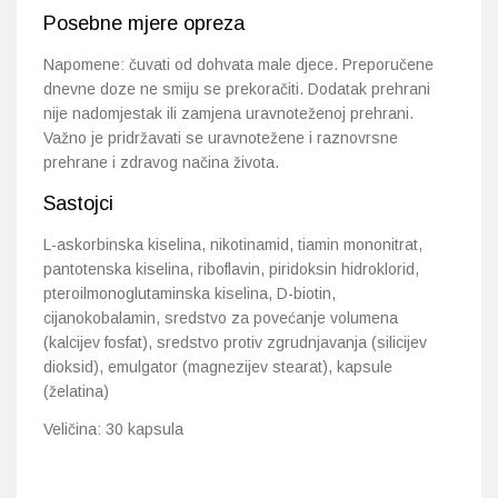
Posebne mjere opreza
Napomene: čuvati od dohvata male djece. Preporučene
dnevne doze ne smiju se prekoračiti. Dodatak prehrani
nije nadomjestak ili zamjena uravnoteženoj prehrani.
Važno je pridržavati se uravnotežene i raznovrsne
prehrane i zdravog načina života.
Sastojci
L-askorbinska kiselina, nikotinamid, tiamin mononitrat,
pantotenska kiselina, riboflavin, piridoksin hidroklorid,
pteroilmonoglutaminska kiselina, D-biotin,
cijanokobalamin, sredstvo za povećanje volumena
(kalcijev fosfat), sredstvo protiv zgrudnjavanja (silicijev
dioksid), emulgator (magnezijev stearat), kapsule
(želatina)
Veličina: 30 kapsula