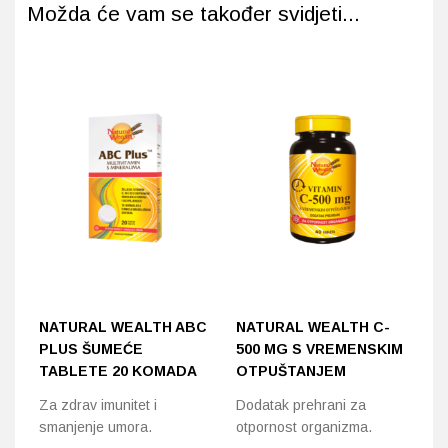
Možda će vam se također svidjeti...
NATURAL WEALTH ABC
NATURAL WEALTH C-
P
PLUS ŠUMEĆE
500 MG S VREMENSKIM
P
TABLETE 20 KOMADA
OTPUŠTANJEM
Do
Za zdrav imunitet i
Dodatak prehrani za
sa
smanjenje umora.
otpornost organizma.
vi