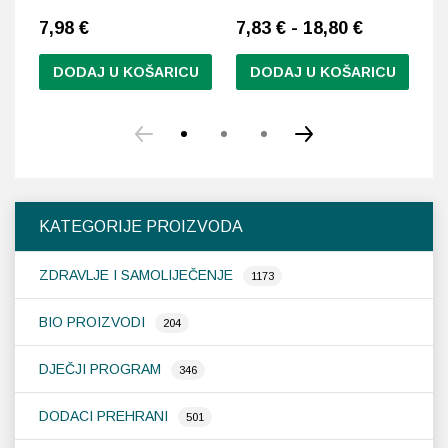
7,98
€
7,83 € - 18,80 €
8
DODAJ U KOŠARICU
DODAJ U KOŠARICU
Ovaj
proizvod
ima
više
varijanti.
Opcije
KATEGORIJE PROIZVODA
se
mogu
ZDRAVLJE I SAMOLIJEČENJE
odabrati
1173
na
stranici
BIO PROIZVODI
204
proizvoda
DJEČJI PROGRAM
346
DODACI PREHRANI
501