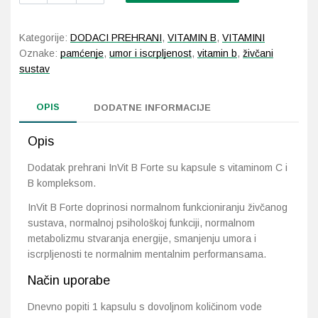
InVit
B
Probava, hemoroidi, pr
Kategorije:
DODACI PREHRANI
,
VITAMIN B
,
VITAMINI
Forte
Oznake:
pamćenje
,
umor i iscrpljenost
,
vitamin b
,
živčani
količina
Srce i krvne žile, vene
sustav
Stres, nesanica, opušt
OPIS
DODATNE INFORMACIJE
Uho, grlo, nos
Opis
Dodatak prehrani InVit B Forte su kapsule s vitaminom C i
Usta, usne, zubi
B kompleksom.
InVit B Forte doprinosi normalnom funkcioniranju živčanog
sustava, normalnoj psihološkoj funkciji, normalnom
metabolizmu stvaranja energije, smanjenju umora i
iscrpljenosti te normalnim mentalnim performansama.
Način uporabe
Dnevno popiti 1 kapsulu s dovoljnom količinom vode