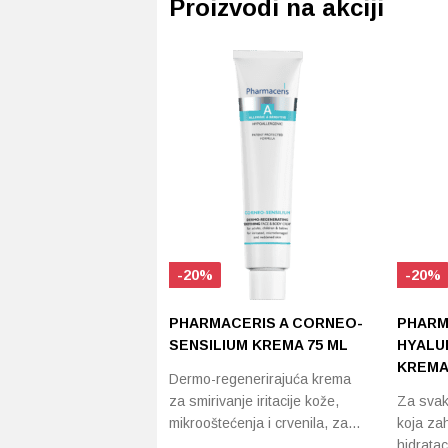
Proizvodi na akciji
-20%
-20%
PHARMACERIS A CORNEO-
PHARM
SENSILIUM KREMA 75 ML
HYALU
KREMA
Dermo-regenerirajuća krema
za smirivanje iritacije kože,
Za svak
mikrooštećenja i crvenila, za…
koja za
hidratac