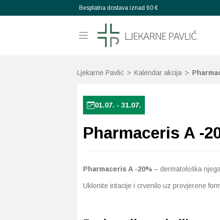
Besplatna dostava iznad 60 €
Ljekarne Pavlić
>
Kalendar akcija
>
Pharmac
01.07. - 31.07.
Pharmaceris A -2
Pharmaceris A -20%
– dermatološka njega 
Uklonite iritacije i crvenilo uz provjerene for