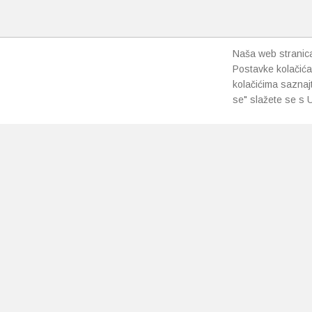
Naša web stranica 
Postavke kolačića
kolačićima saznaj
se" slažete se s U
PRETPLATI SE NA NAŠ NEWSLETTER
Prihvaćam
uvjete poslovanja
*