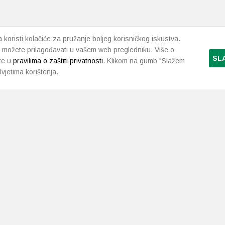
koristi kolačiće za pružanje boljeg korisničkog iskustva.
 možete prilagođavati u vašem web pregledniku. Više o
SL
te u
pravilima o zaštiti privatnosti
. Klikom na gumb "Slažem
vjetima korištenja.
LJEKARNE PAVLIĆ
PODRŠKA
NAČI
O nama
Uvjeti i pravila
Gdje smo
Dostava i isporuka