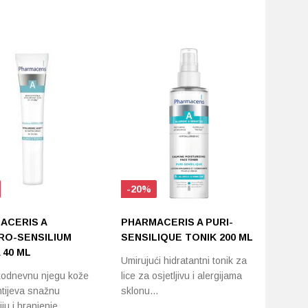
-20%
ACERIS A
PHARMACERIS A PURI-
RO-SENSILIUM
SENSILIQUE TONIK 200 ML
 40 ML
Umirujući hidratantni tonik za
odnevnu njegu kože
lice za osjetljivu i alergijama
htijeva snažnu
sklonu…
iju i hranjenje