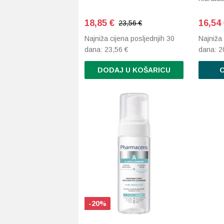
18,85
€
16,54
23,56 €
Najniža cijena posljednjih 30
Najniža 
dana:
23,56
€
dana:
2
DODAJ U KOŠARICU
O
-20%