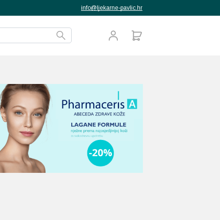
info@ljekarne-pavlic.hr