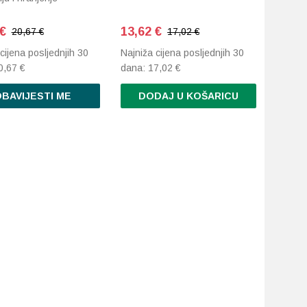
€
13,62
€
20,67 €
17,02 €
cijena posljednjih 30
Najniža cijena posljednjih 30
0,67
€
dana:
17,02
€
BAVIJESTI ME
DODAJ U KOŠARICU