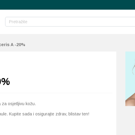
eris A -20%
0%
za osjetljivu kožu.
mule. Kupite sada i osigurajte zdrav, blistav ten!