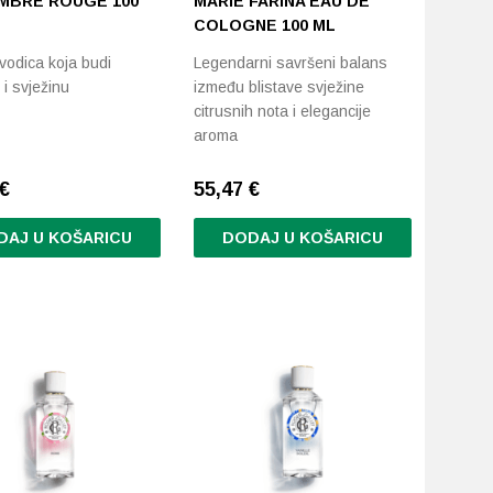
MBRE ROUGE 100
MARIE FARINA EAU DE
COLOGNE 100 ML
vodica koja budi
Legendarni savršeni balans
 i svježinu
između blistave svježine
citrusnih nota i elegancije
aroma
€
55,47
€
DAJ U KOŠARICU
DODAJ U KOŠARICU