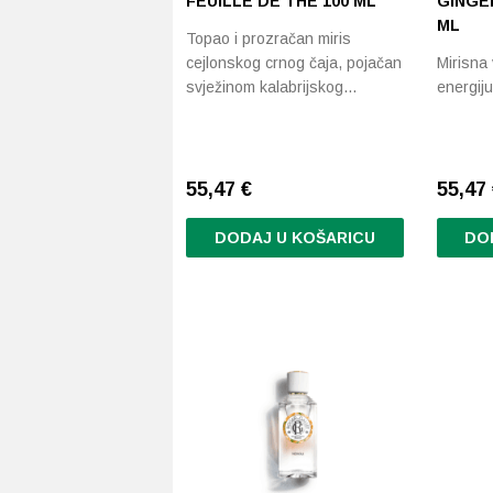
FEUILLE DE THÉ 100 ML
GINGE
ML
Topao i prozračan miris
cejlonskog crnog čaja, pojačan
Mirisna 
svježinom kalabrijskog…
energiju
55,47
€
55,47
DODAJ U KOŠARICU
DO