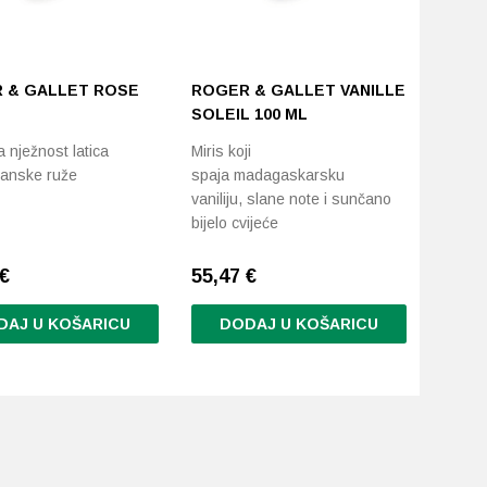
 & GALLET ROSE
ROGER & GALLET VANILLE
SOLEIL 100 ML
 nježnost latica
Miris koji
anske ruže
spaja madagaskarsku
vaniliju, slane note i sunčano
bijelo cvijeće
€
55,47
€
DAJ U KOŠARICU
DODAJ U KOŠARICU