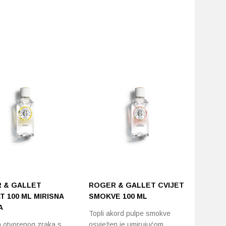
 & GALLET
ROGER & GALLET CVIJET
 100 ML MIRISNA
SMOKVE 100 ML
A
Topli akord pulpe smokve
a otvorenog zraka s
osvježen je umirujućom