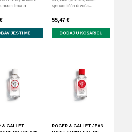
koricom limuna
sjenom lišća drveća…
€
55,47
€
BAVIJESTI ME
DODAJ U KOŠARICU
 & GALLET
ROGER & GALLET JEAN