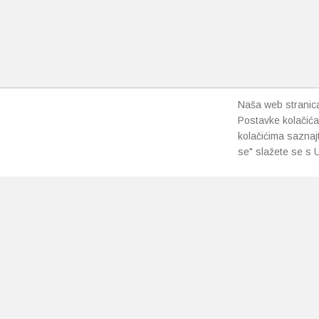
Naša web stranica 
Postavke kolačića
kolačićima saznaj
se" slažete se s U
PRETPLATI SE NA NAŠ NEWSLETTER