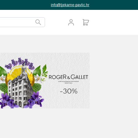
info@ljekarne-pavlic.hr