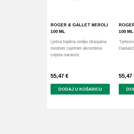
ROGER & GALLET NEROLI
ROGER
100 ML
100 ML
Ljetna toplina smilja obasjana
Tjelesna
mednim cvjetnim akcentima
Damašč
cvijeta naranče
55,47
€
55,47
DODAJ U KOŠARICU
DO