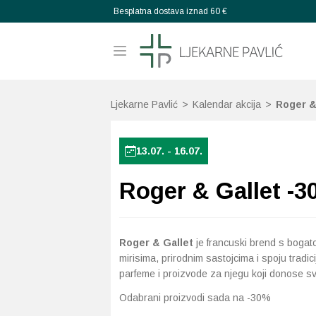
Besplatna dostava iznad 60 €
Ljekarne Pavlić
>
Kalendar akcija
>
Roger &
13.07. - 16.07.
Roger & Gallet -
Roger & Gallet
je francuski brend s bogat
mirisima, prirodnim sastojcima i spoju tradici
parfeme i proizvode za njegu koji donose svj
Odabrani proizvodi sada na -30%