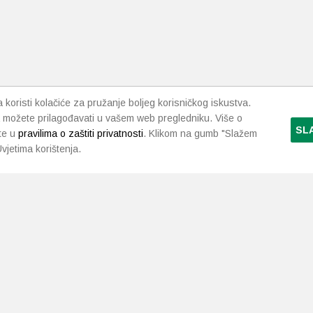
koristi kolačiće za pružanje boljeg korisničkog iskustva.
 možete prilagođavati u vašem web pregledniku. Više o
SL
te u
pravilima o zaštiti privatnosti
. Klikom na gumb "Slažem
vjetima korištenja.
LJEKARNE PAVLIĆ
PODRŠKA
NAČI