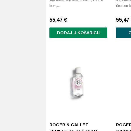
lice,…
čistom 
55,47
€
55,47
DODAJ U KOŠARICU
O
ROGER & GALLET
ROGER