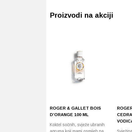
Proizvodi na akciji
ROGER & GALLET BOIS
ROGER
D’ORANGE 100 ML
CEDRAT
VODIC
Koktel sočnih, svježe ubranih
agruma koji mami osmijeh na
Svježin