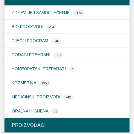
ZDRAVLJE I SAMOLIJEČENJE
1173
Probava, hemoroidi, pr
BIO PROIZVODI
204
Srce i krvne žile, vene
DJEČJI PROGRAM
346
Stres, nesanica, opušt
DODACI PREHRANI
501
Uho, grlo, nos
HOMEOPATSKI PREPARATI
7
Usta, usne, zubi
KOZMETIKA
1350
MEDICINSKI PROIZVODI
242
ORALNA HIGIJENA
53
PROIZVOĐAČI