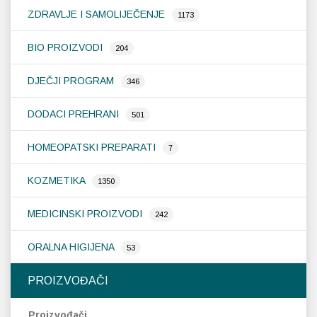
ZDRAVLJE I SAMOLIJEČENJE
1173
Probava, hemoroidi, pr
BIO PROIZVODI
204
Srce i krvne žile, vene
DJEČJI PROGRAM
346
Stres, nesanica, opušt
DODACI PREHRANI
501
Uho, grlo, nos
HOMEOPATSKI PREPARATI
7
Usta, usne, zubi
KOZMETIKA
1350
MEDICINSKI PROIZVODI
242
ORALNA HIGIJENA
53
PROIZVOĐAČI
Proizvođači