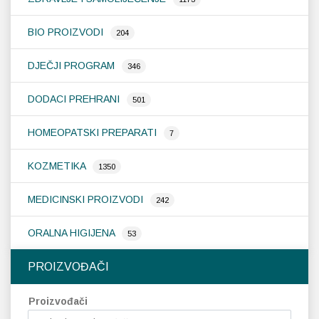
mogu
odabrati
BIO PROIZVODI
Probava, hemoroidi, pr
204
na
stranici
DJEČJI PROGRAM
346
Srce i krvne žile, vene
proizvoda
DODACI PREHRANI
501
Stres, nesanica, opušt
HOMEOPATSKI PREPARATI
7
Uho, grlo, nos
KOZMETIKA
1350
Usta, usne, zubi
MEDICINSKI PROIZVODI
242
ORALNA HIGIJENA
53
PROIZVOĐAČI
Proizvođači