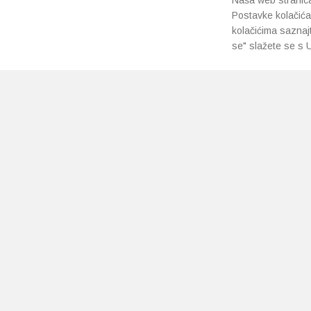
Naša web stranica 
Postavke kolačića
kolačićima saznaj
se" slažete se s U
PRETPLATI SE NA NAŠ NEWSLETTER
Prihvaćam
uvjete poslovanja
*