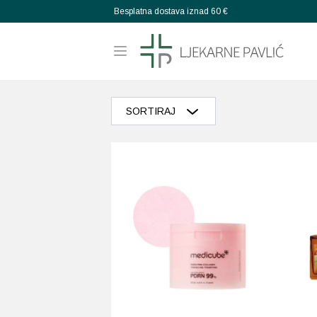
Besplatna dostava iznad 60 €
SORTIRAJ
Razvrstaj po popularnosti
Razvrstaj po prosječnoj ocjeni
Poredaj od zadnjeg
Razvrstaj po cijeni: manje do veće
Razvrstaj po cijeni: veće do manje
Poredaj po abecedi: A-Z