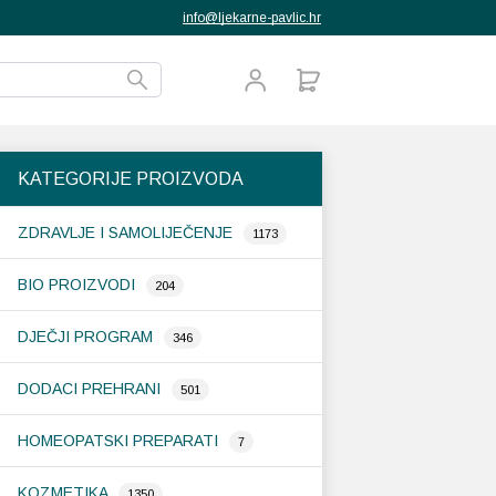
info@ljekarne-pavlic.hr
KATEGORIJE PROIZVODA
ZDRAVLJE I SAMOLIJEČENJE
1173
BIO PROIZVODI
204
DJEČJI PROGRAM
346
DODACI PREHRANI
501
HOMEOPATSKI PREPARATI
7
KOZMETIKA
1350