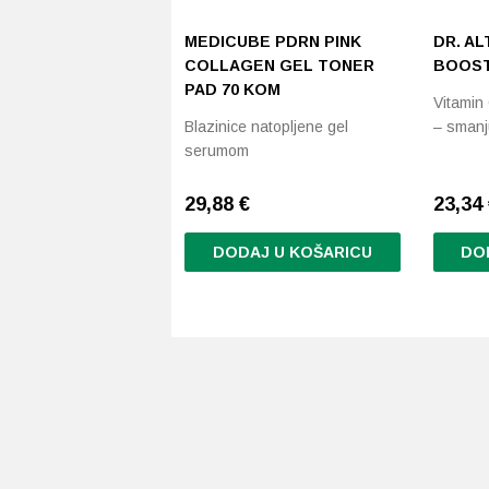
MEDICUBE PDRN PINK
DR. AL
COLLAGEN GEL TONER
BOOST
PAD 70 KOM
Vitamin
Blazinice natopljene gel
– smanj
serumom
29,88
€
23,34
DODAJ U KOŠARICU
DO