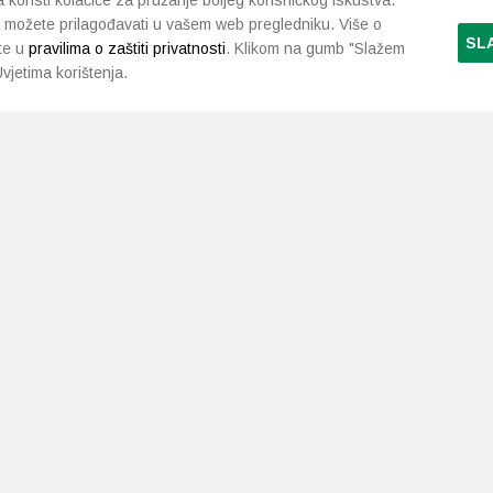
koristi kolačiće za pružanje boljeg korisničkog iskustva.
 možete prilagođavati u vašem web pregledniku. Više o
SL
te u
pravilima o zaštiti privatnosti
. Klikom na gumb "Slažem
vjetima korištenja.
LJEKARNE PAVLIĆ
PODRŠKA
NAČI
O nama
Uvjeti i pravila
Gdje smo
Dostava i isporuka
Kontakt
Raskid ugovora