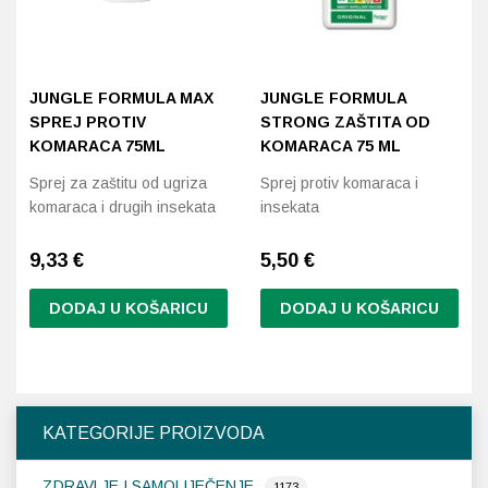
Imunitet
Magnezij
Vitamin H - Biotin
Maska i piling
Dermatitis, iritacije, s
Profesionalna njega k
Ostalo
Poredaj po abecedi: A-Z
Jetra
Selen
Vitamin K
Masna koža i akne
Higijena tijela
Otopine za leće
JUNGLE FORMULA MAX
JUNGLE FORMULA
Kosa, koža i nokti
Željezo
Vitamini za djecu
Njega i hidratacija
Njega ruku
Steznici, ortoze
SPREJ PROTIV
STRONG ZAŠTITA OD
KOMARACA 75ML
KOMARACA 75 ML
Kosti, zglobovi, mišići
Njega oko očiju
Njega stopala
Tlakomjeri
Sprej za zaštitu od ugriza
Sprej protiv komaraca i
komaraca i drugih insekata
insekata
Mokraćni sustav
Njega usana
Njega tijela
Toplomjeri
9,33
€
5,50
€
Mršavljenje
Njega za muškarce
DODAJ U KOŠARICU
DODAJ U KOŠARICU
Oči
Osjetljiva koža, crvenil
Opće stanje organizma
Oštećena koža, rane
KATEGORIJE PROIZVODA
Opekline, rane, ožiljci
Suha koža
ZDRAVLJE I SAMOLIJEČENJE
Pamćenje i koncentraci
Umorna koža i bez sjaj
1173