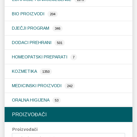
BIO PROIZVODI
Probava, hemoroidi, pr
204
DJEČJI PROGRAM
346
Srce i krvne žile, vene
DODACI PREHRANI
501
Stres, nesanica, opušt
HOMEOPATSKI PREPARATI
7
Uho, grlo, nos
KOZMETIKA
1350
Usta, usne, zubi
MEDICINSKI PROIZVODI
242
ORALNA HIGIJENA
53
PROIZVOĐAČI
Proizvođači