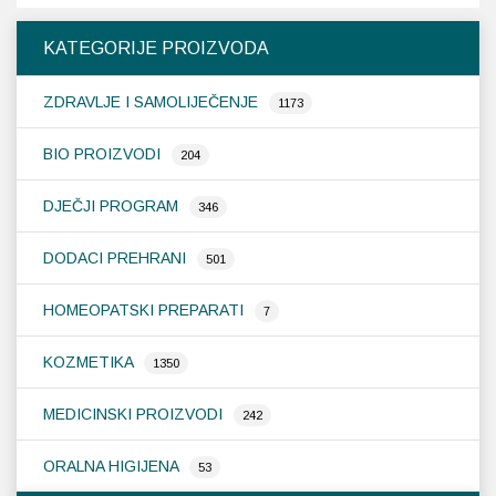
KATEGORIJE PROIZVODA
Probava, hemoroidi, pr
ZDRAVLJE I SAMOLIJEČENJE
1173
Srce i krvne žile, vene
BIO PROIZVODI
204
Stres, nesanica, opušt
DJEČJI PROGRAM
346
Uho, grlo, nos
DODACI PREHRANI
501
Usta, usne, zubi
HOMEOPATSKI PREPARATI
7
KOZMETIKA
1350
MEDICINSKI PROIZVODI
242
ORALNA HIGIJENA
53