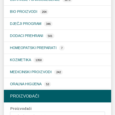
BIO PROIZVODI
Probava, hemoroidi, pr
204
DJEČJI PROGRAM
346
Srce i krvne žile, vene
DODACI PREHRANI
501
Stres, nesanica, opušt
HOMEOPATSKI PREPARATI
7
Uho, grlo, nos
KOZMETIKA
1350
Usta, usne, zubi
MEDICINSKI PROIZVODI
242
ORALNA HIGIJENA
53
PROIZVOĐAČI
Proizvođači