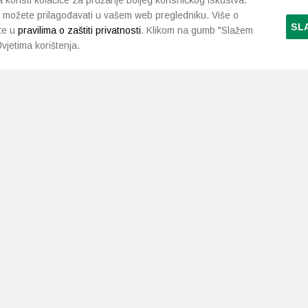
koristi kolačiće za pružanje boljeg korisničkog iskustva.
 možete prilagođavati u vašem web pregledniku. Više o
SL
te u
pravilima o zaštiti privatnosti
. Klikom na gumb "Slažem
vjetima korištenja.
LJEKARNE PAVLIĆ
PODRŠKA
NAČI
O nama
Uvjeti i pravila
Gdje smo
Dostava i isporuka
Kontakt
Raskid ugovora