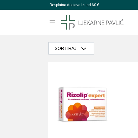
Besplatna dostava iznad 60 €
SORTIRAJ
Razvrstaj po popularnosti
Razvrstaj po prosječnoj ocjeni
Poredaj od zadnjeg
Razvrstaj po cijeni: manje do veće
Razvrstaj po cijeni: veće do manje
Poredaj po abecedi: A-Z