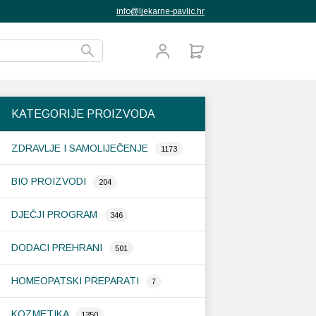
info@ljekarne-pavlic.hr
KATEGORIJE PROIZVODA
ZDRAVLJE I SAMOLIJEČENJE
1173
BIO PROIZVODI
204
DJEČJI PROGRAM
346
DODACI PREHRANI
501
HOMEOPATSKI PREPARATI
7
KOZMETIKA
1350