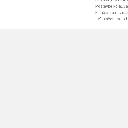
Naša web stranica 
Postavke kolačića
kolačićima saznaj
se" slažete se s U
PRETPLATI SE NA NAŠ NEWSLETTER
Prihvaćam
uvjete poslovanja
*