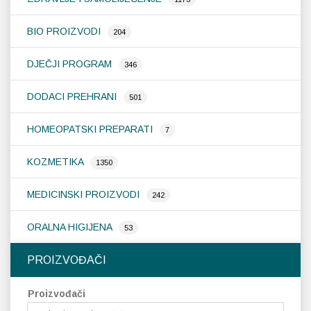
BIO PROIZVODI
Probava, hemoroidi, pr
204
DJEČJI PROGRAM
346
Srce i krvne žile, vene
DODACI PREHRANI
501
Stres, nesanica, opušt
HOMEOPATSKI PREPARATI
7
Uho, grlo, nos
KOZMETIKA
1350
Usta, usne, zubi
MEDICINSKI PROIZVODI
242
ORALNA HIGIJENA
53
PROIZVOĐAČI
Proizvođači