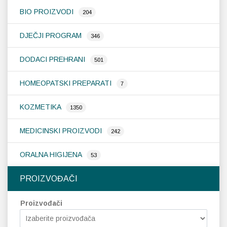
BIO PROIZVODI
204
Probava, hemoroidi, pr
DJEČJI PROGRAM
346
Srce i krvne žile, vene
DODACI PREHRANI
501
Stres, nesanica, opušt
HOMEOPATSKI PREPARATI
7
Uho, grlo, nos
KOZMETIKA
1350
Usta, usne, zubi
MEDICINSKI PROIZVODI
242
ORALNA HIGIJENA
53
PROIZVOĐAČI
Proizvođači