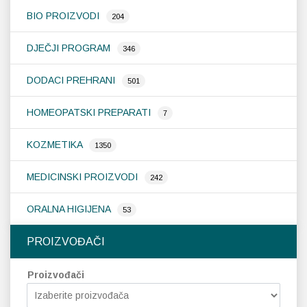
BIO PROIZVODI
204
Probava, hemoroidi, pr
DJEČJI PROGRAM
346
Srce i krvne žile, vene
DODACI PREHRANI
501
Stres, nesanica, opušt
HOMEOPATSKI PREPARATI
7
Uho, grlo, nos
KOZMETIKA
1350
Usta, usne, zubi
MEDICINSKI PROIZVODI
242
ORALNA HIGIJENA
53
PROIZVOĐAČI
Proizvođači