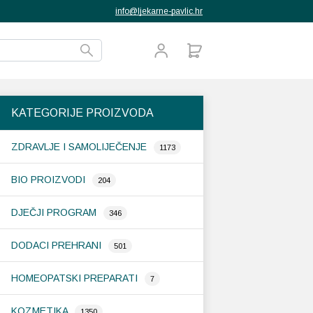
info@ljekarne-pavlic.hr
KATEGORIJE PROIZVODA
ZDRAVLJE I SAMOLIJEČENJE
1173
BIO PROIZVODI
204
DJEČJI PROGRAM
346
DODACI PREHRANI
501
HOMEOPATSKI PREPARATI
7
KOZMETIKA
1350