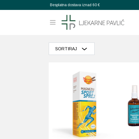
Besplatna dostava iznad 60 €
SORTIRAJ
Razvrstaj po popularnosti
Razvrstaj po prosječnoj ocjeni
Poredaj od zadnjeg
Razvrstaj po cijeni: manje do veće
Razvrstaj po cijeni: veće do manje
Poredaj po abecedi: A-Z