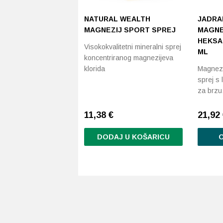
NATURAL WEALTH
JADRA
MAGNEZIJ SPORT SPREJ
MAGNE
HEKSA
Visokokvalitetni mineralni sprej
ML
koncentriranog magnezijeva
klorida
Magnezi
sprej s
za brz
11,38
€
21,92
DODAJ U KOŠARICU
O