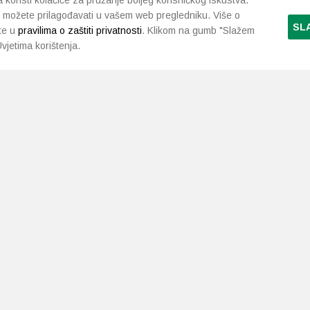
koristi kolačiće za pružanje boljeg korisničkog iskustva.
 možete prilagođavati u vašem web pregledniku. Više o
SL
te u
pravilima o zaštiti privatnosti
. Klikom na gumb "Slažem
vjetima korištenja.
LJEKARNE PAVLIĆ
PODRŠKA
NAČI
O nama
Uvjeti i pravila
Gdje smo
Dostava i isporuka
Kontakt
Raskid ugovora