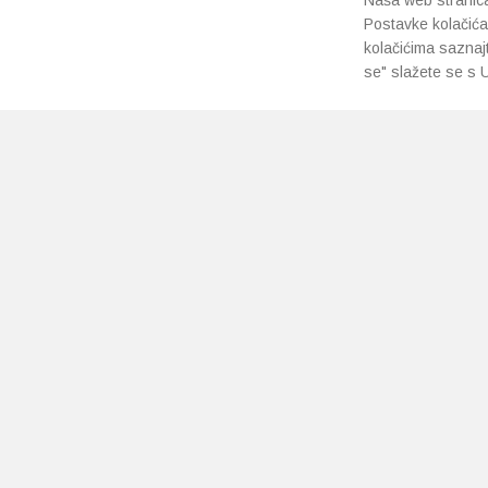
Naša web stranica 
Postavke kolačića
kolačićima saznaj
se" slažete se s U
PRETPLATI SE NA NAŠ NEWSLETTER
Prihvaćam
uvjete poslovanja
*