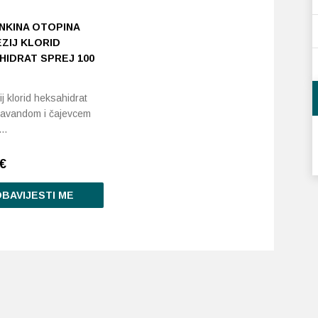
NKINA OTOPINA
ZIJ KLORID
HIDRAT SPREJ 100
j klorid heksahidrat
 lavandom i čajevcem
u…
€
BAVIJESTI ME