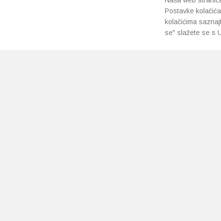
Naša web stranica 
Postavke kolačića
kolačićima saznaj
se" slažete se s U
PRETPLATI SE NA NAŠ NEWSLETTER
Prihvaćam
uvjete poslovanja
*