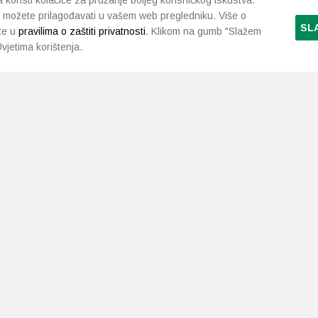
koristi kolačiće za pružanje boljeg korisničkog iskustva.
 možete prilagođavati u vašem web pregledniku. Više o
SL
te u
pravilima o zaštiti privatnosti
. Klikom na gumb "Slažem
vjetima korištenja.
LJEKARNE PAVLIĆ
PODRŠKA
NAČI
O nama
Uvjeti i pravila
Gdje smo
Dostava i isporuka
Kontakt
Raskid ugovora