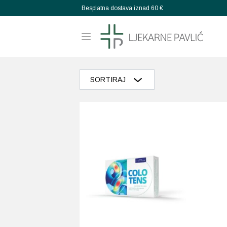
Besplatna dostava iznad 60 €
SORTIRAJ
Razvrstaj po popularnosti
Razvrstaj po prosječnoj ocjeni
Poredaj od zadnjeg
Razvrstaj po cijeni: manje do veće
Razvrstaj po cijeni: veće do manje
Poredaj po abecedi: A-Z