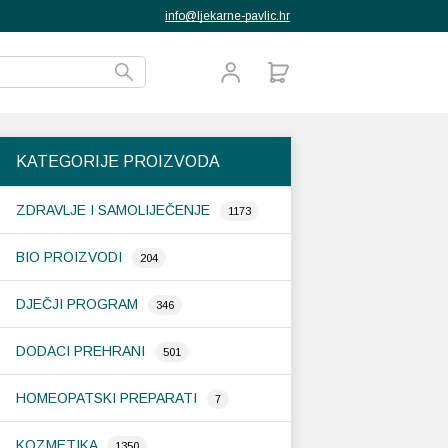
info@ljekarne-pavlic.hr
KATEGORIJE PROIZVODA
ZDRAVLJE I SAMOLIJEČENJE
1173
BIO PROIZVODI
204
DJEČJI PROGRAM
346
DODACI PREHRANI
501
HOMEOPATSKI PREPARATI
7
KOZMETIKA
1350