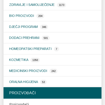
ZDRAVLJE I SAMOLIJEČENJE
1173
Probava, hemoroidi, pr
BIO PROIZVODI
204
Srce i krvne žile, vene
DJEČJI PROGRAM
346
Stres, nesanica, opušt
DODACI PREHRANI
501
Uho, grlo, nos
HOMEOPATSKI PREPARATI
7
Usta, usne, zubi
KOZMETIKA
1350
MEDICINSKI PROIZVODI
242
ORALNA HIGIJENA
53
PROIZVOĐAČI
Proizvođači