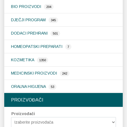
BIO PROIZVODI
204
Probava, hemoroidi, pr
DJEČJI PROGRAM
345
Srce i krvne žile, vene
DODACI PREHRANI
501
Stres, nesanica, opušt
HOMEOPATSKI PREPARATI
7
Uho, grlo, nos
KOZMETIKA
1350
Usta, usne, zubi
MEDICINSKI PROIZVODI
242
ORALNA HIGIJENA
53
PROIZVOĐAČI
Proizvođači