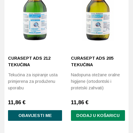
Probava, hemoroidi, pr
Srce i krvne žile, vene
Stres, nesanica, opušt
Uho, grlo, nos
CURASEPT ADS 212
CURASEPT ADS 205
TEKUĆINA
TEKUĆINA
Usta, usne, zubi
Tekućina za ispiranje usta
Nadopuna otežane oralne
primjerena za produženu
higijene (ortodontski i
uporabu
protetski zahvati)
11,86
€
11,86
€
OBAVIJESTI ME
DODAJ U KOŠARICU