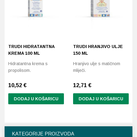
Probava, hemoroidi, pr
Srce i krvne žile, vene
Stres, nesanica, opušt
TRUDI HIDRATANTNA
TRUDI HRANJIVO ULJE
KREMA 100 ML
150 ML
Uho, grlo, nos
Hidratantna krema s
Hranjivo ulje s matičnom
propolisom.
mliječi.
Usta, usne, zubi
10,52
€
12,71
€
DODAJ U KOŠARICU
DODAJ U KOŠARICU
KATEGORIJE PROIZVODA