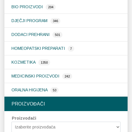
BIO PROIZVODI
204
Probava, hemoroidi, pr
DJEČJI PROGRAM
346
Srce i krvne žile, vene
DODACI PREHRANI
501
Stres, nesanica, opušt
HOMEOPATSKI PREPARATI
7
Uho, grlo, nos
KOZMETIKA
1350
Usta, usne, zubi
MEDICINSKI PROIZVODI
242
ORALNA HIGIJENA
53
PROIZVOĐAČI
Proizvođači