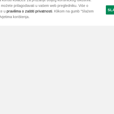
koristi kolačiće za pružanje boljeg korisničkog iskustva.
 možete prilagođavati u vašem web pregledniku. Više o
SL
te u
pravilima o zaštiti privatnosti
. Klikom na gumb "Slažem
vjetima korištenja.
LJEKARNE PAVLIĆ
PODRŠKA
NAČI
O nama
Uvjeti i pravila
Gdje smo
Dostava i isporuka
Kontakt
Raskid ugovora