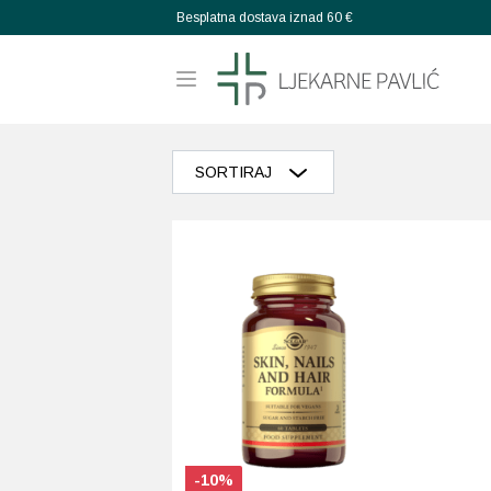
Besplatna dostava iznad 60 €
SORTIRAJ
Razvrstaj po popularnosti
Razvrstaj po prosječnoj ocjeni
Poredaj od zadnjeg
Razvrstaj po cijeni: manje do veće
Razvrstaj po cijeni: veće do manje
Poredaj po abecedi: A-Z
-10%