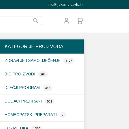
info@ljekarne-pavlic.hr
KATEGORIJE PROIZVODA
ZDRAVLJE I SAMOLIJEČENJE
1173
BIO PROIZVODI
204
DJEČJI PROGRAM
346
DODACI PREHRANI
501
HOMEOPATSKI PREPARATI
7
KOZMETIKA
1350