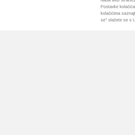
Naša web stranica 
Postavke kolačića
kolačićima saznaj
se" slažete se s U
PRETPLATI SE NA NAŠ NEWSLETTER
Prihvaćam
uvjete poslovanja
*