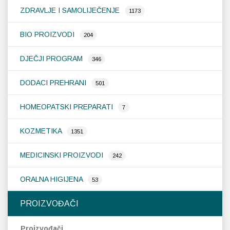
ZDRAVLJE I SAMOLIJEČENJE
1173
Probava, hemoroidi, pr
BIO PROIZVODI
204
Srce i krvne žile, vene
DJEČJI PROGRAM
346
Stres, nesanica, opušt
DODACI PREHRANI
501
Uho, grlo, nos
HOMEOPATSKI PREPARATI
7
Usta, usne, zubi
KOZMETIKA
1351
MEDICINSKI PROIZVODI
242
ORALNA HIGIJENA
53
PROIZVOĐAČI
Proizvođači