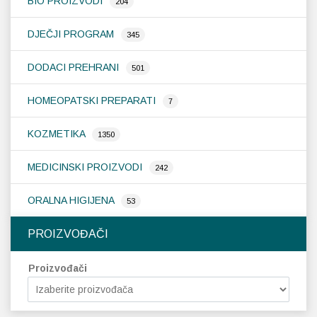
BIO PROIZVODI
204
Probava, hemoroidi, pr
DJEČJI PROGRAM
345
DODACI PREHRANI
Srce i krvne žile, vene
501
HOMEOPATSKI PREPARATI
Stres, nesanica, opušt
7
KOZMETIKA
Uho, grlo, nos
1350
MEDICINSKI PROIZVODI
242
Usta, usne, zubi
ORALNA HIGIJENA
53
PROIZVOĐAČI
Proizvođači