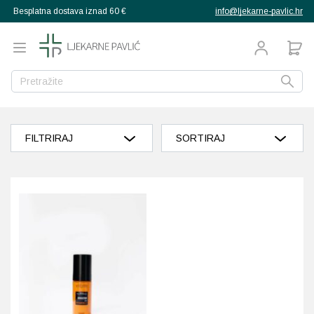
Besplatna dostava iznad 60 €
info@ljekarne-pavlic.hr
g
g
g
g
g
g
g
Natrag
Natrag
Natrag
Natrag
Natrag
Natrag
Natrag
Natrag
Natrag
Natrag
Natrag
Natrag
Natrag
Natrag
Natrag
Natrag
proizvodi
pija
ana
ekovito bilje
a djecu
Mučnina
Libido
Libido i spolna moć
Crvenilo kože
Bočice, sisači, varalice
Grčevi dojenčadi
Aminokiseline
Bakar
Multivitamini
Ožiljci, vitiligo
Umorne noge
Njega kože
Ispadanje kose
Poslije sunčanja
Za djecu
Aspiratori
rtopedija
FILTRIRAJ
SORTIRAJ
ehrani
zubni konac
Alergije
Bolne mjesečnice i PM
Prostata
Njega i kupanje
Izdajalice i pomagala z
Higijena nosića
Dijetetski proizvodi
Cink
Vitamin A
Anti age
Hiperpigmentacije
Masna kosa
Priprema za sunce
Za odrasle
Termometri
enje
teta
ehrani
la
Razvrstaj po popularnosti
kozmetika
Bol, upale, otekline, oz
Intimna njega i zdravlje
Osjetljiva koža, dermati
Pelene
Izbijanje zuba
Jod
Vitamin B
BB kreme
Oštećena koža, rane
Normalna kosa
Sunčanje
Grijači i hladni oblozi
ka obuća
 njega žene
 djecu i bebe
muškarce
Razvrstaj po prosječnoj ocjeni
gijena
zube
Dermatitis, psorijaza
Ispadanje kose
Pelenski osip
Pribor za hranjenje
Tjemenica
Kalcij
Vitamin C
Čišćenje lica
Ožiljci, vitiligo
Osjetljivo vlasište
Higijena nosa
muškarca
djeteta
se
Poredaj od zadnjeg
 usta
Dijabetes
Menopauza
Zaštita od sunca
Ostalo
Uši i gnjide
Kalij
Vitamin D
Dekorativna kozmetika
Celulit, strije, mršavlje
Prhut
Inhalatori
ože
Razvrstaj po cijeni: manje do veće
Glavobolja
Trudnoća i dojenje
Vitamini i dodaci prehr
Vodene kozice
Krom
Vitamin E
Hiperpigmentacije
Dezodoransi, znojenje
Suha i oštećena kosa
Masažeri, stimulatori
d insekata
Razvrstaj po cijeni: veće do manje