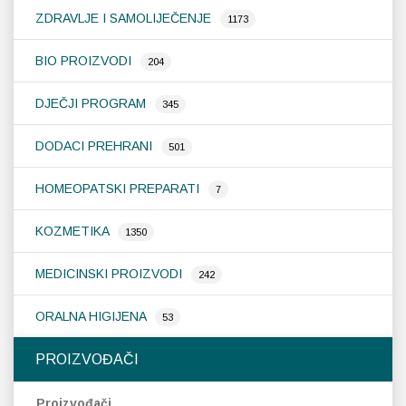
ZDRAVLJE I SAMOLIJEČENJE
1173
Probava, hemoroidi, pr
BIO PROIZVODI
204
Srce i krvne žile, vene
DJEČJI PROGRAM
345
Stres, nesanica, opušt
DODACI PREHRANI
501
Uho, grlo, nos
HOMEOPATSKI PREPARATI
7
Usta, usne, zubi
KOZMETIKA
1350
MEDICINSKI PROIZVODI
242
ORALNA HIGIJENA
53
PROIZVOĐAČI
Proizvođači