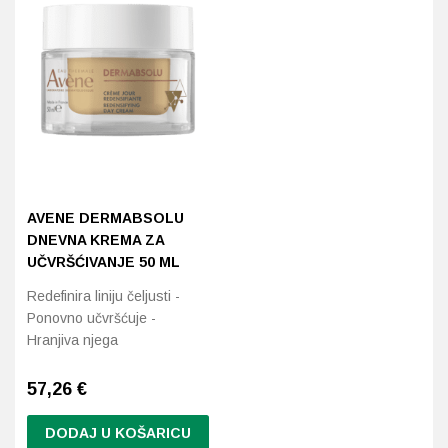
Probava, hemoroidi, pr
Srce i krvne žile, vene
Stres, nesanica, opušt
Uho, grlo, nos
AVENE DERMABSOLU
Usta, usne, zubi
DNEVNA KREMA ZA
UČVRŠĆIVANJE 50 ML
Redefinira liniju čeljusti -
Ponovno učvršćuje -
Hranjiva njega
57,26
€
DODAJ U KOŠARICU