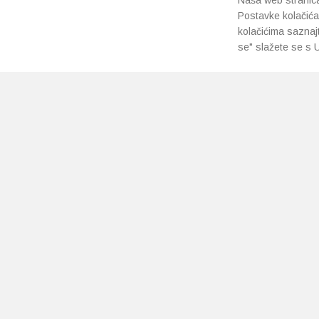
Naša web stranica 
Postavke kolačića
kolačićima saznaj
se" slažete se s U
PRETPLATI SE NA NAŠ NEWSLETTER
Prihvaćam
uvjete poslovanja
*