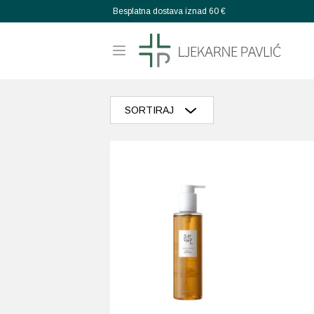
Besplatna dostava iznad 60 €
SORTIRAJ
Razvrstaj po popularnosti
Razvrstaj po prosječnoj ocjeni
Poredaj od zadnjeg
Razvrstaj po cijeni: manje do veće
Razvrstaj po cijeni: veće do manje
Poredaj po abecedi: A-Z