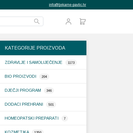
info@ljekarne-pavlic.hr
KATEGORIJE PROIZVODA
ZDRAVLJE I SAMOLIJEČENJE
1173
BIO PROIZVODI
204
DJEČJI PROGRAM
346
DODACI PREHRANI
501
HOMEOPATSKI PREPARATI
7
KOZMETIKA
1350