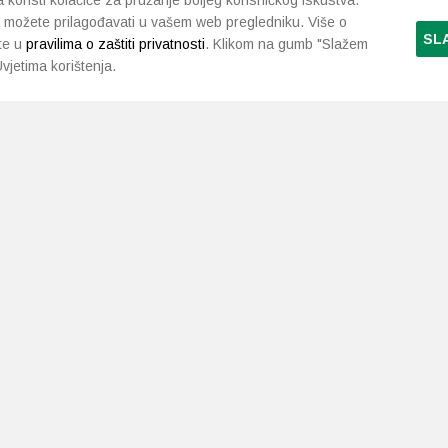
koristi kolačiće za pružanje boljeg korisničkog iskustva.
 možete prilagođavati u vašem web pregledniku. Više o
SL
te u
pravilima o zaštiti privatnosti
. Klikom na gumb "Slažem
vjetima korištenja.
LJEKARNE PAVLIĆ
PODRŠKA
NAČI
O nama
Uvjeti i pravila
Gdje smo
Dostava i isporuka
Kontakt
Raskid ugovora