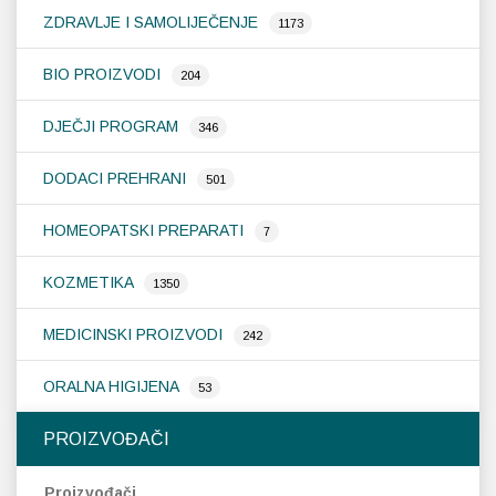
ZDRAVLJE I SAMOLIJEČENJE
1173
Probava, hemoroidi, pr
BIO PROIZVODI
204
Srce i krvne žile, vene
DJEČJI PROGRAM
346
Stres, nesanica, opušt
DODACI PREHRANI
501
Uho, grlo, nos
HOMEOPATSKI PREPARATI
7
Usta, usne, zubi
KOZMETIKA
1350
MEDICINSKI PROIZVODI
242
ORALNA HIGIJENA
53
PROIZVOĐAČI
Proizvođači