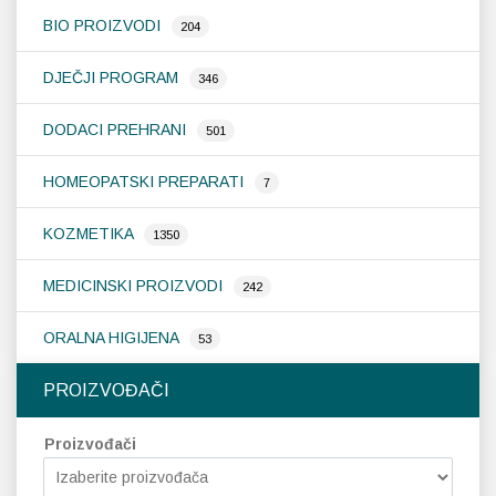
BIO PROIZVODI
204
Probava, hemoroidi, pr
DJEČJI PROGRAM
346
Srce i krvne žile, vene
DODACI PREHRANI
501
Stres, nesanica, opušt
HOMEOPATSKI PREPARATI
7
Uho, grlo, nos
KOZMETIKA
1350
Usta, usne, zubi
MEDICINSKI PROIZVODI
242
ORALNA HIGIJENA
53
PROIZVOĐAČI
Proizvođači