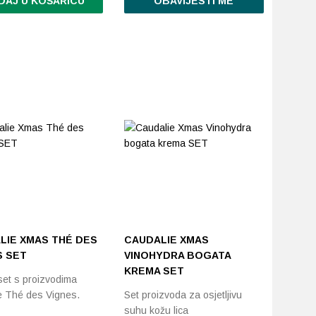
DAJ U KOŠARICU
OBAVIJESTI ME
LIE XMAS THÉ DES
CAUDALIE XMAS
S SET
VINOHYDRA BOGATA
KREMA SET
set s proizvodima
je Thé des Vignes.
Set proizvoda za osjetljivu
suhu kožu lica