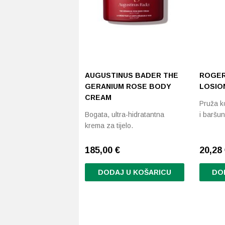
AUGUSTINUS BADER THE
ROGER
GERANIUM ROSE BODY
LOSION
CREAM
Pruža ko
Bogata, ultra-hidratantna
i baršun
krema za tijelo.
185,00
€
20,28
DODAJ U KOŠARICU
DO