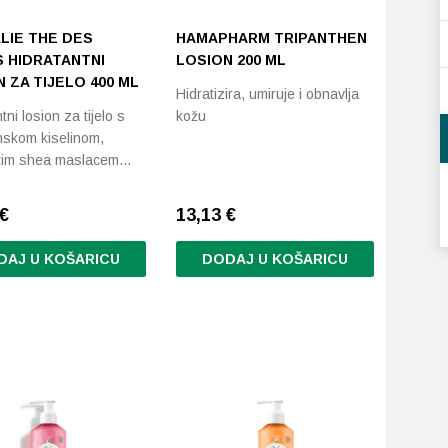
LIE THE DES
HAMAPHARM TRIPANTHEN
S HIDRATANTNI
LOSION 200 ML
 ZA TIJELO 400 ML
Hidratizira, umiruje i obnavlja
tni losion za tijelo s
kožu
onskom kiselinom,
kim shea maslacem…
€
13,13
€
DAJ U KOŠARICU
DODAJ U KOŠARICU