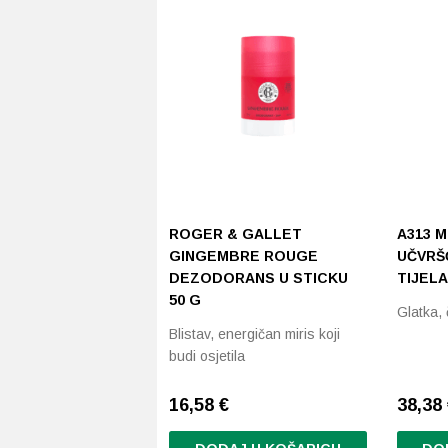
ROGER & GALLET
A313 M
GINGEMBRE ROUGE
UČVRŠ
DEZODORANS U STICKU
TIJELA
50 G
Glatka, 
Blistav, energičan miris koji
budi osjetila
16,58
€
38,38