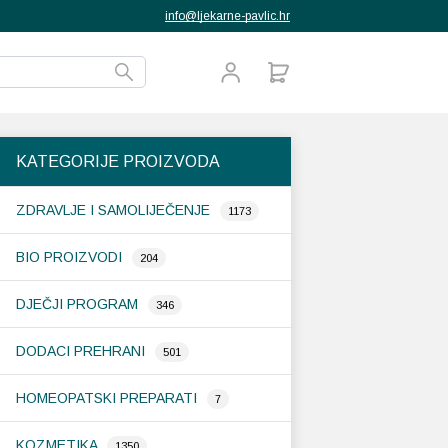
info@ljekarne-pavlic.hr
KATEGORIJE PROIZVODA
ZDRAVLJE I SAMOLIJEČENJE
1173
BIO PROIZVODI
204
DJEČJI PROGRAM
346
DODACI PREHRANI
501
HOMEOPATSKI PREPARATI
7
KOZMETIKA
1350