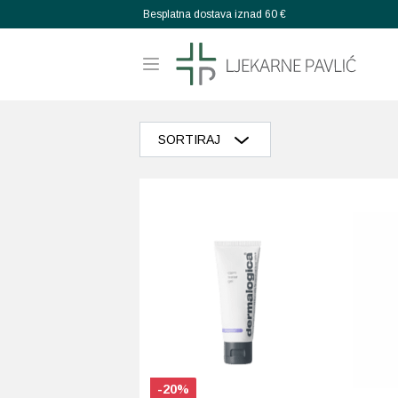
Besplatna dostava iznad 60 €
SORTIRAJ
Razvrstaj po popularnosti
Razvrstaj po prosječnoj ocjeni
Poredaj od zadnjeg
Razvrstaj po cijeni: manje do veće
Razvrstaj po cijeni: veće do manje
Poredaj po abecedi: A-Z
-20%