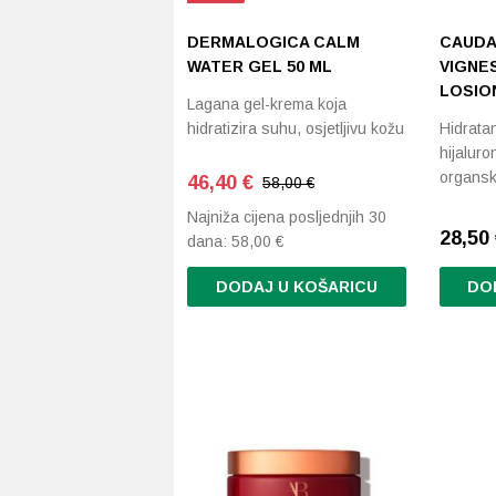
DERMALOGICA CALM
CAUDA
WATER GEL 50 ML
VIGNE
LOSION
Lagana gel-krema koja
hidratizira suhu, osjetljivu kožu
Hidratan
hijalur
organs
46,40
€
58,00 €
Najniža cijena posljednjih 30
28,50
dana:
58,00
€
DODAJ U KOŠARICU
DO