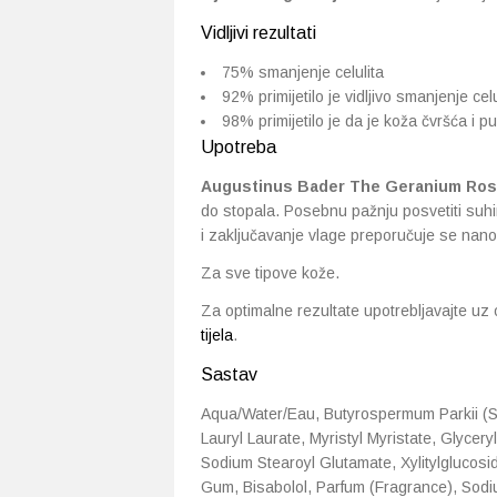
Vidljivi rezultati
75% smanjenje celulita
92% primijetilo je vidljivo smanjenje celu
98% primijetilo je da je koža čvršća i pu
Upotreba
Augustinus Bader The Geranium Ro
do stopala. Posebnu pažnju posvetiti suhim
i zaključavanje vlage preporučuje se nan
Za sve tipove kože.
Za optimalne rezultate upotrebljavajte uz
tijela
.
Sastav
Aqua/Water/Eau, Butyrospermum Parkii (She
Lauryl Laurate, Myristyl Myristate, Glycer
Sodium Stearoyl Glutamate, Xylitylglucoside
Gum, Bisabolol, Parfum (Fragrance), Sod