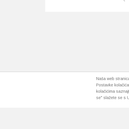
ima
više
varijanti.
Opcije
se
mogu
odabrati
na
stranici
proizvoda
Naša web stranica 
Postavke kolačića
kolačićima saznaj
se" slažete se s U