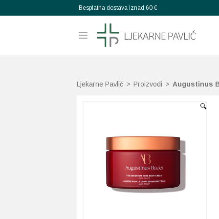
Besplatna dostava iznad 60 €
Ljekarne Pavlić
>
Proizvodi
>
Augustinus 
🔍