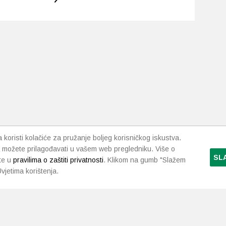
koristi kolačiće za pružanje boljeg korisničkog iskustva.
 možete prilagođavati u vašem web pregledniku. Više o
SL
te u
pravilima o zaštiti privatnosti
. Klikom na gumb "Slažem
vjetima korištenja.