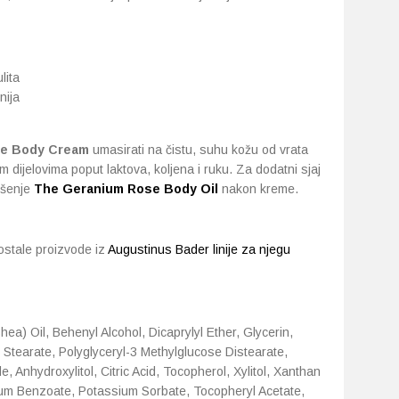
lita
nija
se Body Cream
umasirati na čistu, suhu kožu od vrata
 dijelovima poput laktova, koljena i ruku. Za dodatni sjaj
ošenje
The Geranium Rose Body Oil
nakon kreme.
 ostale proizvode iz
Augustinus Bader linije za njegu
a) Oil, Behenyl Alcohol, Dicaprylyl Ether, Glycerin,
yl Stearate, Polyglyceryl-3 Methylglucose Distearate,
, Anhydroxylitol, Citric Acid, Tocopherol, Xylitol, Xanthan
ium Benzoate, Potassium Sorbate, Tocopheryl Acetate,