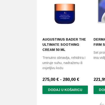
AUGUSTINUS BADER THE
DERMA
ULTIMATE SOOTHING
FIRM 
CREAM 50 ML
Set pro
Trenutno obnavlja, rehidrira i
ima vid
umiruje suhu, nadraženu ili
osjetljivu kožu
275,00 € - 280,00 €
221,
DODAJ U KOŠARICU
DO
Ovaj
proizvod