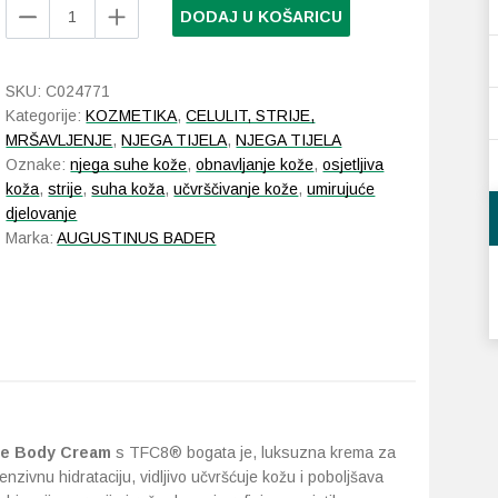
Augustinus
DODAJ U KOŠARICU
Bader
The
Geranium
SKU:
C024771
Rose
Kategorije:
KOZMETIKA
,
CELULIT, STRIJE,
Body
MRŠAVLJENJE
,
NJEGA TIJELA
,
NJEGA TIJELA
Cream
Oznake:
njega suhe kože
,
obnavljanje kože
,
osjetljiva
količina
koža
,
strije
,
suha koža
,
učvrščivanje kože
,
umirujuće
djelovanje
Marka:
AUGUSTINUS BADER
se Body Cream
s TFC8® bogata je, luksuzna krema za
nzivnu hidrataciju, vidljivo učvršćuje kožu i poboljšava