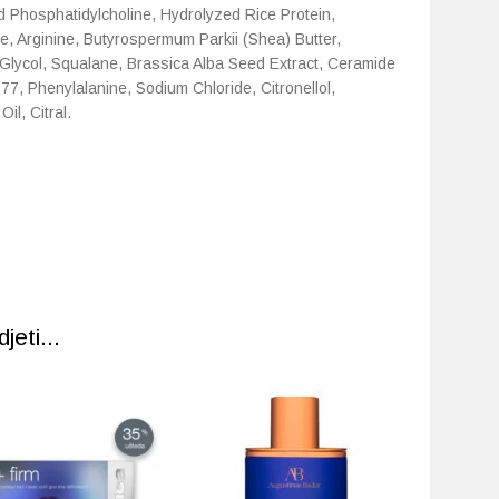
d Phosphatidylcholine, Hydrolyzed Rice Protein,
ne, Arginine, Butyrospermum Parkii (Shea) Butter,
 Glycol, Squalane, Brassica Alba Seed Extract, Ceramide
77, Phenylalanine, Sodium Chloride, Citronellol,
il, Citral.
eti...