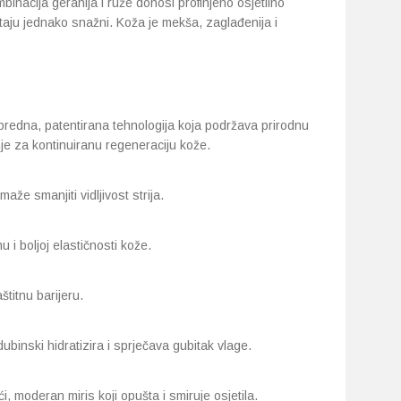
binacija geranija i ruže donosi profinjeno osjetilno
staju jednako snažni. Koža je mekša, zaglađenija i
redna, patentirana tehnologija koja podržava prirodnu
je za kontinuiranu regeneraciju kože.
aže smanjiti vidljivost strija.
 i boljoj elastičnosti kože.
štitnu barijeru.
ubinski hidratizira i sprječava gubitak vlage.
, moderan miris koji opušta i smiruje osjetila.