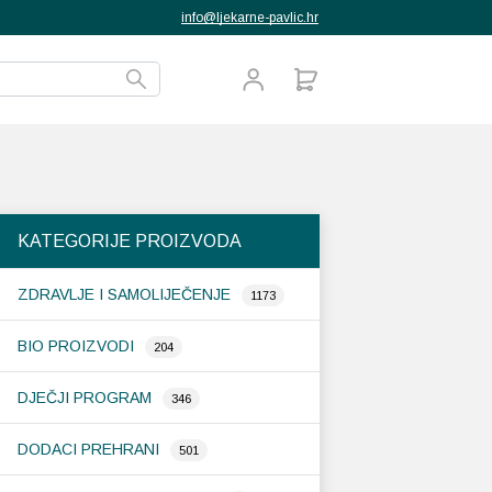
info@ljekarne-pavlic.hr
KATEGORIJE PROIZVODA
ZDRAVLJE I SAMOLIJEČENJE
1173
BIO PROIZVODI
204
DJEČJI PROGRAM
346
DODACI PREHRANI
501