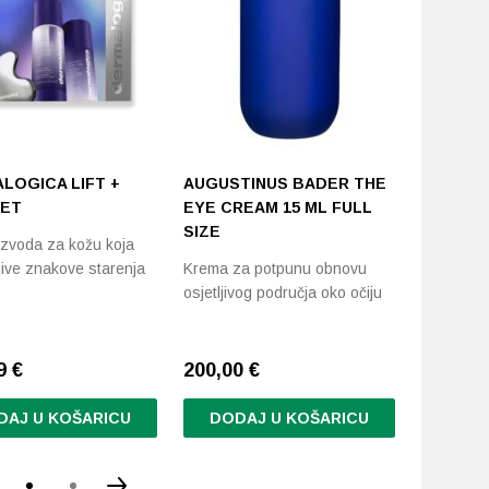
LOGICA LIFT +
AUGUSTINUS BADER THE
AUGUST
SET
EYE CREAM 15 ML FULL
RICH EY
SIZE
izvoda za kožu koja
Luksuzna
ljive znakove starenja
Krema za potpunu obnovu
područje 
osjetljivog područja oko očiju
99
€
200,00
€
195,00
DAJ U KOŠARICU
DODAJ U KOŠARICU
DODA