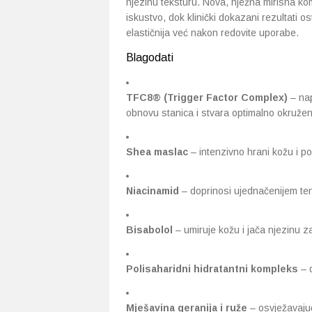
njezinu teksturu. Nova, nježna mirisna kom
iskustvo, dok klinički dokazani rezultati o
elastičnija već nakon redovite uporabe.
Blagodati
TFC8® (Trigger Factor Complex)
– nap
obnovu stanica i stvara optimalno okružen
Shea maslac
– intenzivno hrani kožu i pom
Niacinamid
– doprinosi ujednačenijem tenu
Bisabolol
– umiruje kožu i jača njezinu za
Polisaharidni hidratantni kompleks
– d
Mješavina geranija i ruže
– osvježavajući