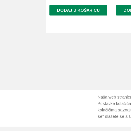
DODAJ U KOŠARICU
DO
Ovaj
Ovaj
proizvod
proizvo
ima
ima
više
više
varijanti.
varijanti
Opcije
Opcije
se
se
mogu
mogu
odabrati
odabrati
na
na
stranici
stranici
proizvoda
proizvo
Naša web stranica 
Postavke kolačića
kolačićima saznaj
se" slažete se s U