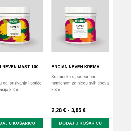
varijanti.
Opcije
se
mogu
odabrati
na
stranici
proizvoda
N NEVEN MAST 100
ENCIAN NEVEN KREMA
Kozmetika s posebnom
žu od isušivanja i potiče
namjenom za njegu svih tipova
aciju kože.
kože
2,28 € - 3,85 €
DAJ U KOŠARICU
DODAJ U KOŠARICU