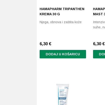
HAMAPHARM TRIPANTHEN
HAMAP
KREMA 30 G
MAST 
Njega, obnova i zaštita kože
Intenziv
suhe, n
6,30
€
6,30
€
DODAJ U KOŠARICU
DO