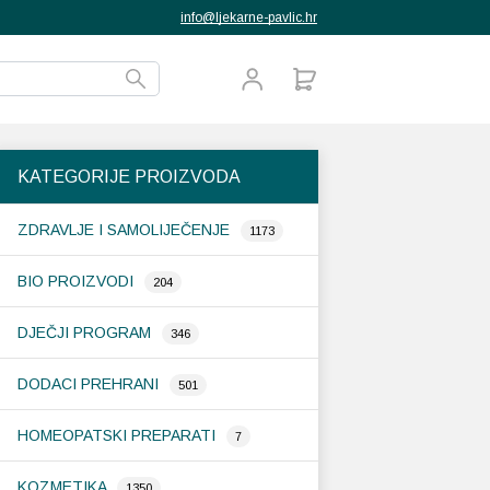
info@ljekarne-pavlic.hr
KATEGORIJE PROIZVODA
ZDRAVLJE I SAMOLIJEČENJE
1173
BIO PROIZVODI
204
DJEČJI PROGRAM
346
DODACI PREHRANI
501
HOMEOPATSKI PREPARATI
7
KOZMETIKA
1350