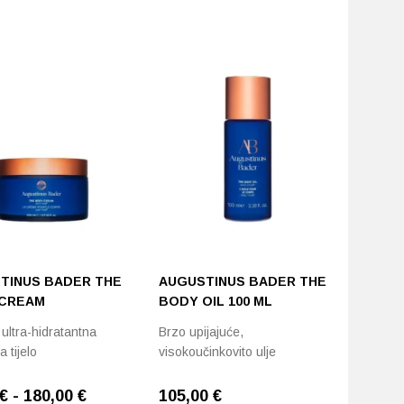
Ovaj
proizvod
ima
više
varijanti.
Opcije
se
mogu
odabrati
na
stranici
proizvoda
TINUS BADER THE
AUGUSTINUS BADER THE
CREAM
BODY OIL 100 ML
ultra-hidratantna
Brzo upijajuće,
 tijelo
visokoučinkovito ulje
€ - 180,00 €
105,00
€