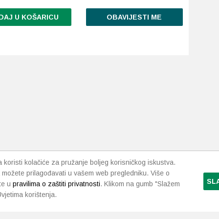
DAJ U KOŠARICU
OBAVIJESTI ME
d
.
da
koristi kolačiće za pružanje boljeg korisničkog iskustva.
 možete prilagođavati u vašem web pregledniku. Više o
SL
te u
pravilima o zaštiti privatnosti
. Klikom na gumb "Slažem
vjetima korištenja.