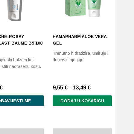
CHE-POSAY
HAMAPHARM ALOE VERA
LAST BAUME B5 100
GEL
Trenutno hidratizira, umiruje i
jenski balzam koji
dubinski njeguje
i štiti nadraženu kožu.
€
9,55 € - 13,49 €
BAVIJESTI ME
DODAJ U KOŠARICU
Ovaj
proizvod
ima
više