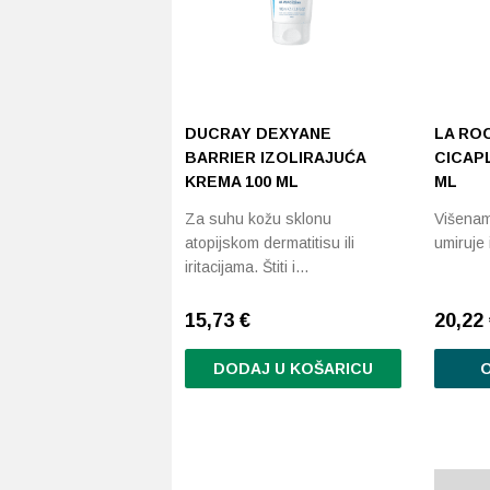
DUCRAY DEXYANE
LA RO
BARRIER IZOLIRAJUĆA
CICAP
KREMA 100 ML
ML
Za suhu kožu sklonu
Višenam
atopijskom dermatitisu ili
umiruje 
iritacijama. Štiti i…
15,73
€
20,22
DODAJ U KOŠARICU
O