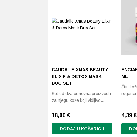
CAUDALIE XMAS BEAUTY
ENCIA
ELIXIR & DETOX MASK
ML
DUO SET
Štiti ko
Set od dva osnovna proizvoda
regener
za njegu kože koji vidljivo…
18,00
€
4,39
€
DODAJ U KOŠARICU
DO