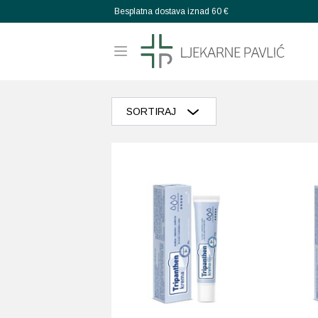
Besplatna dostava iznad 60 €
SORTIRAJ
Razvrstaj po popularnosti
Razvrstaj po prosječnoj ocjeni
Poredaj od zadnjeg
Razvrstaj po cijeni: manje do veće
Razvrstaj po cijeni: veće do manje
Poredaj po abecedi: A-Z