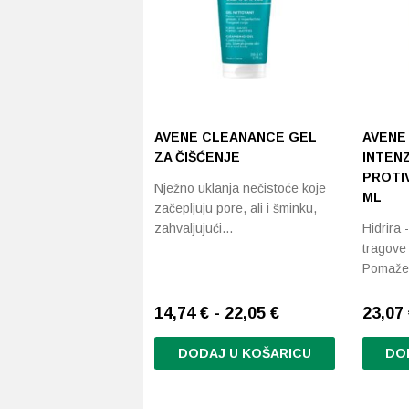
odabrati
na
stranici
proizvoda
AVENE CLEANANCE GEL
AVENE
ZA ČIŠĆENJE
INTEN
PROTIV
Nježno uklanja nečistoće koje
ML
začepljuju pore, ali i šminku,
zahvaljujući…
Hidrira 
tragove
Pomaž
14,74 € - 22,05 €
23,07
DODAJ U KOŠARICU
DO
Ovaj
proizvod