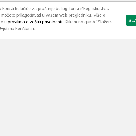
da
koristi kolačiće za pružanje boljeg korisničkog iskustva.
 možete prilagođavati u vašem web pregledniku. Više o
SL
te u
pravilima o zaštiti privatnosti
. Klikom na gumb "Slažem
vjetima korištenja.
LJEKARNE PAVLIĆ
PODRŠKA
NAČI
O nama
Uvjeti i pravila
Gdje smo
Dostava i isporuka
Kontakt
Raskid ugovora