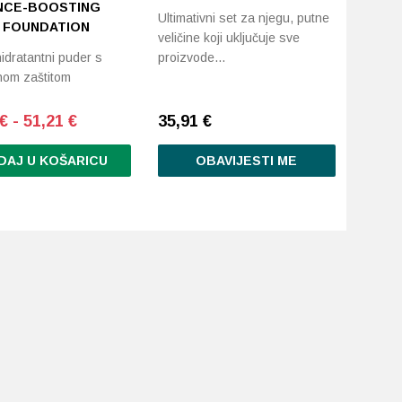
NCE-BOOSTING
Ultimativni set za njegu, putne
D FOUNDATION
veličine koji uključuje sve
idratantni puder s
proizvode…
nom zaštitom
€ - 51,21 €
35,91
€
DAJ U KOŠARICU
OBAVIJESTI ME
d
.