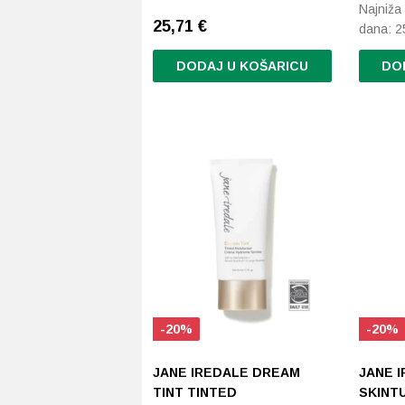
Najniža 
25,71
€
dana:
2
DODAJ U KOŠARICU
DO
-20%
-20%
JANE IREDALE DREAM
JANE 
TINT TINTED
SKINTU