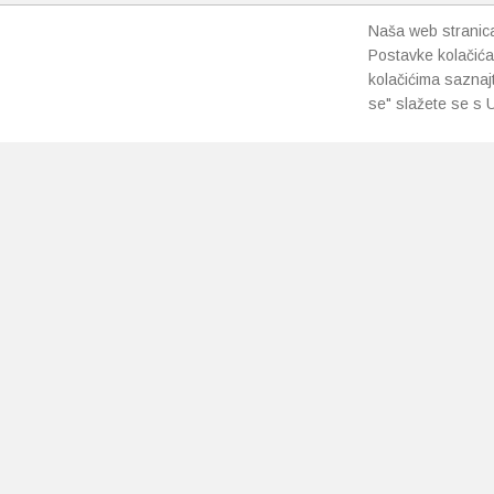
proizvoda
proizvo
Naša web stranica 
Postavke kolačića
kolačićima saznaj
se" slažete se s U
PRETPLATI SE NA NAŠ NEWSLETTER
Prihvaćam
uvjete poslovanja
*