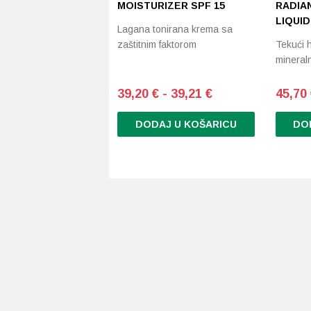
MOISTURIZER SPF 15
RADIA
LIQUI
Lagana tonirana krema sa
zaštitnim faktorom
Tekući h
mineral
39,20 € - 39,21 €
45,70 
DODAJ U KOŠARICU
DO
Ovaj
Ovaj
proizvod
proizvo
ima
ima
više
više
varijanti.
varijanti
Opcije
Opcije
se
se
mogu
mogu
odabrati
odabrati
na
na
stranici
stranici