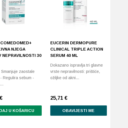
 COMEDOMED+
EUCERIN DERMOPURE
ZIVNA NJEGA
CLINICAL TRIPLE ACTION
 NEPRAVILNOSTI 30
SERUM 40 ML
Dokazano ispravlja tri glavne
- Smanjuje zaostale
vrste nepravilnosti: prištiće,
 - Regulira sebum -
ožiljke od akni…
e…
€
25,71
€
DAJ U KOŠARICU
OBAVIJESTI ME