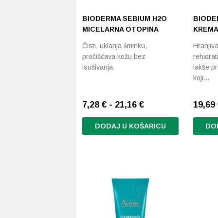
BIODERMA SEBIUM H2O
BIODE
MICELARNA OTOPINA
KREMA
Čisti, uklanja šminku,
Hranjiva
pročišćava kožu bez
rehidrat
isušivanja.
lakše p
koji…
7,28 € - 21,16 €
19,69
DODAJ U KOŠARICU
DO
Ovaj
proizvod
ima
više
varijanti.
Opcije
se
mogu