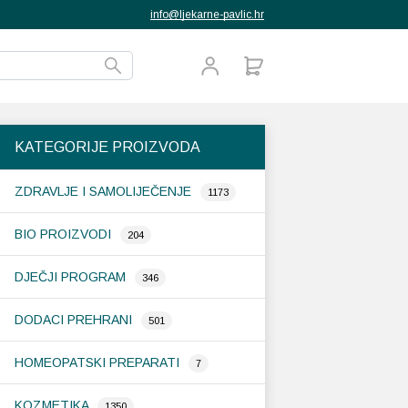
info@ljekarne-pavlic.hr
KATEGORIJE PROIZVODA
ZDRAVLJE I SAMOLIJEČENJE
1173
BIO PROIZVODI
204
DJEČJI PROGRAM
346
DODACI PREHRANI
501
HOMEOPATSKI PREPARATI
7
KOZMETIKA
1350