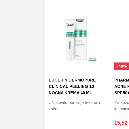
ima
više
varijanti.
Opcije
se
mogu
odabrati
na
stranici
proizvoda
-40%
EUCERIN DERMOPURE
PHARM
CLINICAL PEELING 10
ACNE 
NOĆNA KREMA 40 ML
SPF50+
Učinkovito obnavlja teksturu
Za kožu
kože
kombini
15,52