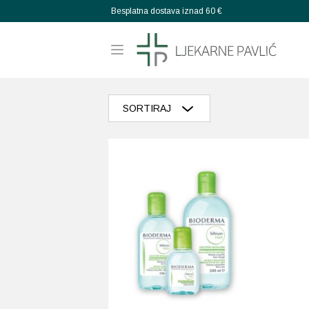
Besplatna dostava iznad 60 €
SORTIRAJ
Razvrstaj po popularnosti
Razvrstaj po prosječnoj ocjeni
Poredaj od zadnjeg
Razvrstaj po cijeni: manje do veće
Razvrstaj po cijeni: veće do manje
Poredaj po abecedi: A-Z