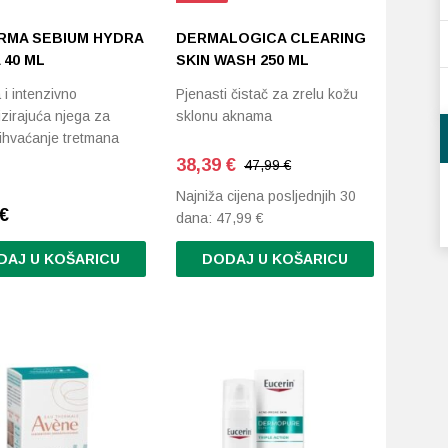
RMA SEBIUM HYDRA
DERMALOGICA CLEARING
 40 ML
SKIN WASH 250 ML
 i intenzivno
Pjenasti čistač za zrelu kožu
izirajuća njega za
sklonu aknama
rihvaćanje tretmana
38,39
€
47,99 €
Najniža cijena posljednjih 30
€
dana:
47,99
€
DAJ U KOŠARICU
DODAJ U KOŠARICU