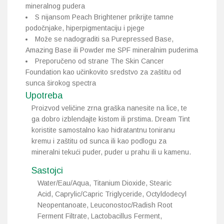
mineralnog pudera
S nijansom Peach Brightener prikrijte tamne
podočnjake, hiperpigmentaciju i pjege
Može se nadograditi sa Purepressed Base,
Amazing Base ili Powder me SPF mineralnim puderima
Preporučeno od strane The Skin Cancer
Foundation kao učinkovito sredstvo za zaštitu od
sunca širokog spectra
Upotreba
Proizvod veličine zrna graška nanesite na lice, te
ga dobro izblendajte kistom ili prstima. Dream Tint
koristite samostalno kao hidratantnu toniranu
kremu i zaštitu od sunca ili kao podlogu za
mineralni tekući puder, puder u prahu ili u kamenu.
Sastojci
Water/Eau/Aqua, Titanium Dioxide, Stearic
Acid, Caprylic/Capric Triglyceride, Octyldodecyl
Neopentanoate, Leuconostoc/Radish Root
Ferment Filtrate, Lactobacillus Ferment,