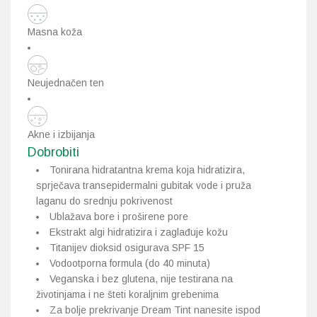
Masna koža
Neujednačen ten
Akne i izbijanja
Dobrobiti
Tonirana hidratantna krema koja hidratizira,
sprječava transepidermalni gubitak vode i pruža
laganu do srednju pokrivenost
Ublažava bore i proširene pore
Ekstrakt algi hidratizira i zaglađuje kožu
Titanijev dioksid osigurava SPF 15
Vodootporna formula (do 40 minuta)
Veganska i bez glutena, nije testirana na
životinjama i ne šteti koraljnim grebenima
Za bolje prekrivanje Dream Tint nanesite ispod