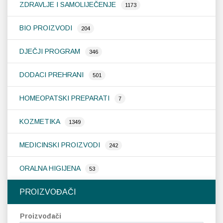
ZDRAVLJE I SAMOLIJEČENJE
od
1173
na
st
BIO PROIZVODI
204
pr
DJEČJI PROGRAM
346
DODACI PREHRANI
501
HOMEOPATSKI PREPARATI
7
KOZMETIKA
1349
MEDICINSKI PROIZVODI
242
ORALNA HIGIJENA
53
PROIZVOĐAČI
Proizvođači