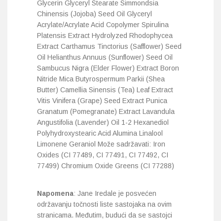
Glycerin Glyceryl Stearate Simmondsia
Chinensis (Jojoba) Seed Oil Glyceryl
Acrylate/Acrylate Acid Copolymer Spirulina
Platensis Extract Hydrolyzed Rhodophycea
Extract Carthamus Tinctorius (Safflower) Seed
Oil Helianthus Annuus (Sunflower) Seed Oil
Sambucus Nigra (Elder Flower) Extract Boron
Nitride Mica Butyrospermum Parkii (Shea
Butter) Camellia Sinensis (Tea) Leaf Extract
Vitis Vinifera (Grape) Seed Extract Punica
Granatum (Pomegranate) Extract Lavandula
Angustifolia (Lavender) Oil 1-2 Hexanediol
Polyhydroxystearic Acid Alumina Linalool
Limonene Geraniol Može sadržavati: Iron
Oxides (CI 77489, CI 77491, CI 77492, CI
77499) Chromium Oxide Greens (CI 77288)
Napomena
: Jane Iredale je posvećen
održavanju točnosti liste sastojaka na ovim
stranicama. Međutim, budući da se sastojci