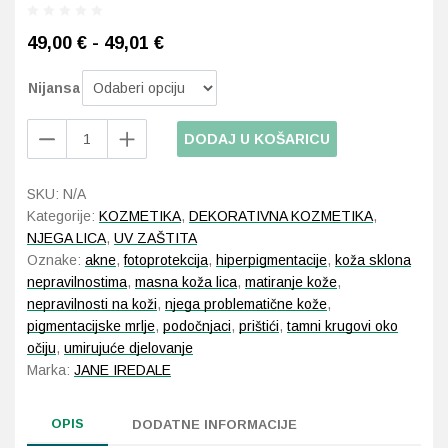
49,00 € - 49,01 €
Probava, hemoroidi, pr
Nijansa
Srce i krvne žile, vene
Jane
DODAJ U KOŠARICU
Stres, nesanica, opušt
Iredale
Dream
Uho, grlo, nos
SKU:
N/A
Tint
Kategorije:
KOZMETIKA
,
DEKORATIVNA KOZMETIKA
,
Tinted
NJEGA LICA
,
UV ZAŠTITA
Moisturizer
Usta, usne, zubi
Oznake:
akne
,
fotoprotekcija
,
hiperpigmentacije
,
koža sklona
SPF
nepravilnostima
,
masna koža lica
,
matiranje kože
,
15
nepravilnosti na koži
,
njega problematične kože
,
količina
pigmentacijske mrlje
,
podočnjaci
,
prištići
,
tamni krugovi oko
očiju
,
umirujuće djelovanje
Marka:
JANE IREDALE
OPIS
DODATNE INFORMACIJE