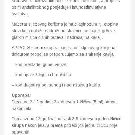
sredstvo s dokazanim antimikrobnim učinkom, a propolis
osim antimikrobnog posjeduje i imunostimulativna
svojstva.
Macerat sljezovog korijena je mucilaginozum, tj. otopina
sluzi koja oblaže nadraženu sluznicu smirujući grčeve
glatkih mišića dišnih puteva i nadražaj na kašalj.
APIPOL® medni sirup s maceratom sljezovog korijena i
tinkturom propolisa preporučujemo za smirenje kašlja
– kod prehlade, gripe, viroze
– kod upale ždrijela i bronhitisa
– kod dugotrajnog, suhog i nadražajnog kašlja
Uporaba:
Djeca od 3-12 godina 3 x dnevno 1 žličicu (5 ml) sirupa
nakon jela.
Djeca iznad 12 godina i odrasli 3-5 x dnevno jednu žličicu
sirupa nakon jela, a prema potrebi još jednu žličicu prije
spavanja.