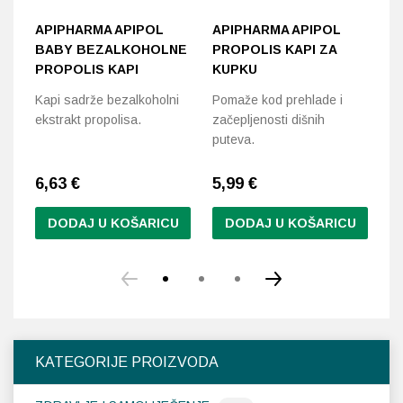
APIPHARMA APIPOL
APIPHARMA APIPOL
A
BABY BEZALKOHOLNE
PROPOLIS KAPI ZA
P
PROPOLIS KAPI
KUPKU
Za
Kapi sadrže bezalkoholni
Pomaže kod prehlade i
or
ekstrakt propolisa.
začepljenosti dišnih
puteva.
6,63
€
5,99
€
5
DODAJ U KOŠARICU
DODAJ U KOŠARICU
KATEGORIJE PROIZVODA