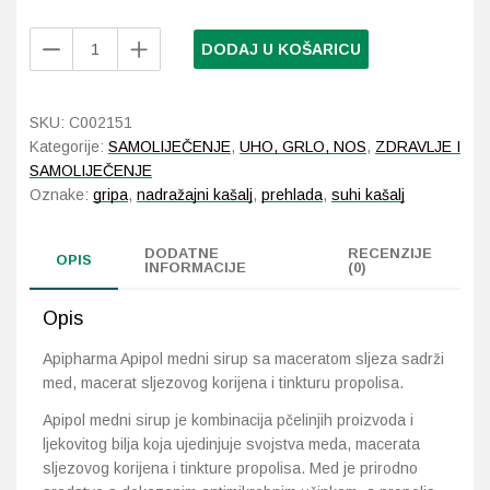
Apipharma
DODAJ U KOŠARICU
Probava, hemoroidi, pr
Apipol
medni
Srce i krvne žile, vene
sirup
SKU:
C002151
sa
Kategorije:
SAMOLIJEČENJE
,
UHO, GRLO, NOS
,
ZDRAVLJE I
Stres, nesanica, opušt
maceratom
SAMOLIJEČENJE
sljeza
Oznake:
gripa
,
nadražajni kašalj
,
prehlada
,
suhi kašalj
količina
Uho, grlo, nos
DODATNE
RECENZIJE
OPIS
Usta, usne, zubi
INFORMACIJE
(0)
Opis
Apipharma Apipol medni sirup sa maceratom sljeza sadrži
med, macerat sljezovog korijena i tinkturu propolisa.
Apipol medni sirup je kombinacija pčelinjih proizvoda i
ljekovitog bilja koja ujedinjuje svojstva meda, macerata
sljezovog korijena i tinkture propolisa. Med je prirodno